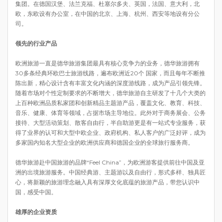
集团。在德国汉堡、法兰克福、杜塞尔多夫、英国，法国、意大利，北
欧，东欧设有办公室，在中国的北京、上海、杭州、西安等地设有分公
司。
领先的行业产品
欧洲旅游一直是德华旅游集团最具有核心竞争力的业务，德华旅游拥有
30多条经典环欧巴士旅游线路，遍布欧洲近20个 国家，而且每年不断推
陈出新，精心设计含有丰富文化内涵的深度游线路，成为产品引领先锋。
随着市场对个性定制要求的不断增大，德华旅游自主研发了十几个大类的
上百种欧洲品质私家团和创新精品主题游产品，覆盖文化、教育、科技、
音乐、健康、体育等领域，占据市场主导地位。此外对于商务展会、公务
接待、大型活动策划、散客自由行，半自助游更是有一站式专业服务，获
得了业界的认可和大型中欧企业、政府机构、私人客户的广泛好评，成为
多家国内知名大型企业的欧洲供应商和德国企业的全球旅行服务商。
德华旅游赴中国旅游的品牌“Feel China”，为欧洲游客提供前往中国及亚
洲的出境旅游服务。中国经典游、主题游以及自由行，形式多样、独具匠
心，将新颖的旅游理念融入具有深厚文化底蕴的旅游产品，带您认识中
国，感受中国。
雄厚的企业资质