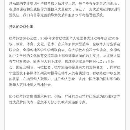
过系统的专业培训和严格考核之后才能上岗。每年举办多期导游培训班，
在理论课程和实践指导方面投入大量精力，保证了一支优质规范的欧洲导
游队伍，我们有非常完善的导游资质和服务水平考核晋级系统。
持久的公益付出
德华旅游热心公益，20多年来赞助德国华人社团各类活动每年超过50多
场，教育、体育、文化、艺术、音乐等多种大型盛事，全欧华人专业协会
联合会、全德各地区学生学者联合会、各大学校友会和专业协会、全德各
地中文学校的文化体育交流活动上都有德华旅游的鼎力支持。从北德大型
春节联欢晚会、欧洲华人羽毛球赛、篮球赛到汉堡中国时代Gala音乐
会、国际合唱节、马拉松赛，德华旅游都是最有力的支持者之一。同时德
华旅游旗下各媒体长期及时报导在德华人的各类活动，积极搭建中欧交流
的桥梁，在增强华人凝聚力、提升华人形象、讲好中国故事的同时帮助欧
洲华人更好地融入当地社会。
如今德华旅游集团秉承务实、创新、严谨的企业精神已经成为欧洲旅游界
优质品牌的代表，是您不可缺少的欧洲旅游的专家。