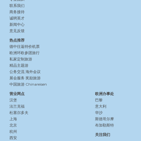
联系我们
商务接待
诚聘英才
新闻中心
意见反馈
热点推荐
德中往返特价机票
欧洲环欧参团旅行
私家定制旅游
精品主题游
公务交流
海外会议
展会服务
奖励旅游
中国旅游 Chinareisen
营业网点
欧洲办事处
汉堡
巴黎
法兰克福
意大利
杜塞尔多夫
华沙
上海
斯德哥尔摩
北京
布加勒斯特
杭州
关注我们
西安