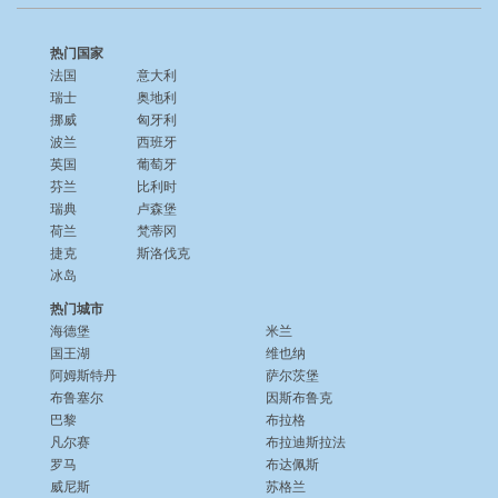
热门国家
法国
意大利
瑞士
奥地利
挪威
匈牙利
波兰
西班牙
英国
葡萄牙
芬兰
比利时
瑞典
卢森堡
荷兰
梵蒂冈
捷克
斯洛伐克
冰岛
热门城市
海德堡
米兰
国王湖
维也纳
阿姆斯特丹
萨尔茨堡
布鲁塞尔
因斯布鲁克
巴黎
布拉格
凡尔赛
布拉迪斯拉法
罗马
布达佩斯
威尼斯
苏格兰