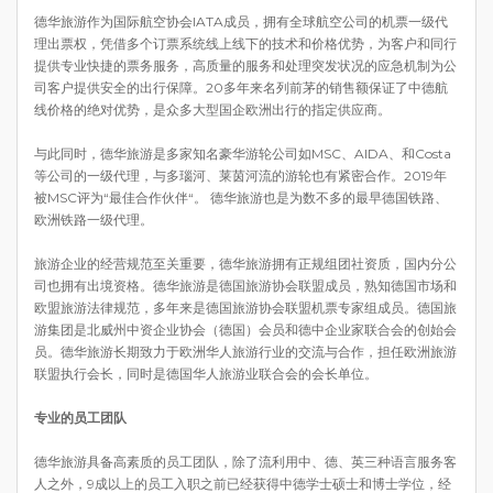
德华旅游作为国际航空协会IATA成员，拥有全球航空公司的机票一级代
理出票权，凭借多个订票系统线上线下的技术和价格优势，为客户和同行
提供专业快捷的票务服务，高质量的服务和处理突发状况的应急机制为公
司客户提供安全的出行保障。20多年来名列前茅的销售额保证了中德航
线价格的绝对优势，是众多大型国企欧洲出行的指定供应商。
与此同时，德华旅游是多家知名豪华游轮公司如MSC、AIDA、和Costa
等公司的一级代理，与多瑙河、莱茵河流的游轮也有紧密合作。2019年
被MSC评为“最佳合作伙伴“。 德华旅游也是为数不多的最早德国铁路、
欧洲铁路一级代理。
旅游企业的经营规范至关重要，德华旅游拥有正规组团社资质，国内分公
司也拥有出境资格。德华旅游是德国旅游协会联盟成员，熟知德国市场和
欧盟旅游法律规范，多年来是德国旅游协会联盟机票专家组成员。德国旅
游集团是北威州中资企业协会（德国）会员和德中企业家联合会的创始会
员。德华旅游长期致力于欧洲华人旅游行业的交流与合作，担任欧洲旅游
联盟执行会长，同时是德国华人旅游业联合会的会长单位。
专业的员工团队
德华旅游具备高素质的员工团队，除了流利用中、德、英三种语言服务客
人之外，9成以上的员工入职之前已经获得中德学士硕士和博士学位，经