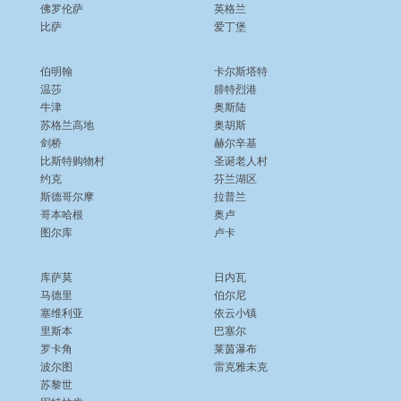
佛罗伦萨
英格兰
比萨
爱丁堡
伯明翰
卡尔斯塔特
温莎
腓特烈港
牛津
奥斯陆
苏格兰高地
奥胡斯
剑桥
赫尔辛基
比斯特购物村
圣诞老人村
约克
芬兰湖区
斯德哥尔摩
拉普兰
哥本哈根
奥卢
图尔库
卢卡
库萨莫
日内瓦
马德里
伯尔尼
塞维利亚
依云小镇
里斯本
巴塞尔
罗卡角
莱茵瀑布
波尔图
雷克雅未克
苏黎世