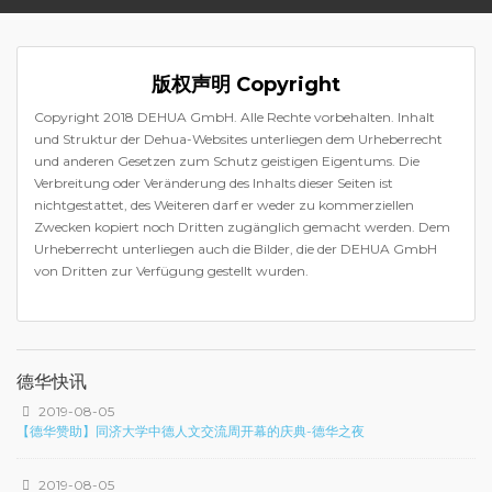
版权声明 Copyright
Copyright 2018 DEHUA GmbH. Alle Rechte vorbehalten. Inhalt
und Struktur der Dehua-Websites unterliegen dem Urheberrecht
und anderen Gesetzen zum Schutz geistigen Eigentums. Die
Verbreitung oder Veränderung des Inhalts dieser Seiten ist
nichtgestattet, des Weiteren darf er weder zu kommerziellen
Zwecken kopiert noch Dritten zugänglich gemacht werden. Dem
Urheberrecht unterliegen auch die Bilder, die der DEHUA GmbH
von Dritten zur Verfügung gestellt wurden.
德华快讯
2019-08-05
【德华赞助】同济大学中德人文交流周开幕的庆典-德华之夜
2019-08-05