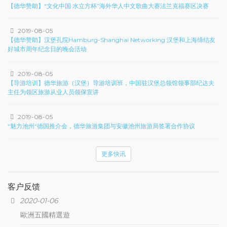
【德华赞助】“文化中国·水立方杯”海外华人中文歌曲大赛法兰克福赛区决赛
2019-08-05
【德华赞助】汉堡孔院Hamburg-Shanghai Networking 汉堡和上海缔结友
好城市周年纪念日的晚会活动
2019-08-05
【导游培训】德华旅游（汉堡）导游培训班，中国驻汉堡总领馆领事部纪达夫
主任为领区旅游从业人员领保宣讲
2019-08-05
“魅力池州“德国推介会，德华旅游集团与安徽池州旅游局签署合作协议
更多快讯
客户反馈
2020-01-06
歐洲五國精選遊