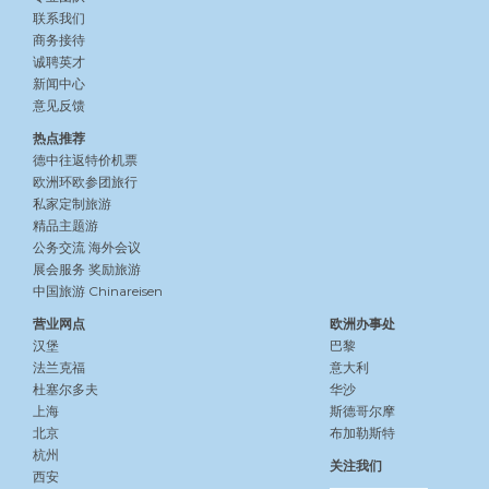
联系我们
商务接待
诚聘英才
新闻中心
意见反馈
热点推荐
德中往返特价机票
欧洲环欧参团旅行
私家定制旅游
精品主题游
公务交流
海外会议
展会服务
奖励旅游
中国旅游 Chinareisen
营业网点
欧洲办事处
汉堡
巴黎
法兰克福
意大利
杜塞尔多夫
华沙
上海
斯德哥尔摩
北京
布加勒斯特
杭州
关注我们
西安