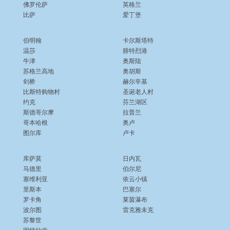
佛罗伦萨
英格兰
比萨
爱丁堡
伯明翰
卡尔斯塔特
温莎
腓特烈港
牛津
奥斯陆
苏格兰高地
奥胡斯
剑桥
赫尔辛基
比斯特购物村
圣诞老人村
约克
芬兰湖区
斯德哥尔摩
拉普兰
哥本哈根
奥卢
图尔库
卢卡
库萨莫
日内瓦
马德里
伯尔尼
塞维利亚
依云小镇
里斯本
巴塞尔
罗卡角
莱茵瀑布
波尔图
雷克雅未克
苏黎世