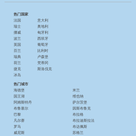
热门国家
法国
意大利
瑞士
奥地利
挪威
匈牙利
波兰
西班牙
英国
葡萄牙
芬兰
比利时
瑞典
卢森堡
荷兰
梵蒂冈
捷克
斯洛伐克
冰岛
热门城市
海德堡
米兰
国王湖
维也纳
阿姆斯特丹
萨尔茨堡
布鲁塞尔
因斯布鲁克
巴黎
布拉格
凡尔赛
布拉迪斯拉法
罗马
布达佩斯
威尼斯
苏格兰