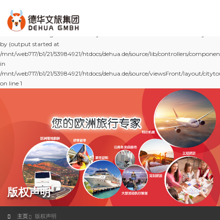
Deprecated: Implicit conversion from float 262097.00000000003 to int
loses precision in
/mnt/web717/b1/21/53984921/htdocs/dehua.de/source/lib/controllers/components
on line 151 Warning: Cannot modify header information - headers already sent
by (output started at
/mnt/web717/b1/21/53984921/htdocs/dehua.de/source/lib/controllers/components/
in
/mnt/web717/b1/21/53984921/htdocs/dehua.de/source/viewsFront/layout/cityt
on line 1
版权声明
主页
版权声明