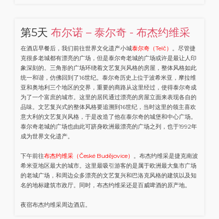
第5天
布尔诺 – 泰尔奇 - 布杰约维采
在酒店早餐后，我们前往世界文化遗产小城
泰尔奇（Telč）
。尽管捷
克很多老城都有漂亮的广场，但是泰尔奇老城的广场或许是最让人印
象深刻的。三角形的广场环绕着文艺复兴风格的房屋，整体风格如此
统一和谐，仿佛回到了16世纪。泰尔奇历史上位于波希米亚，摩拉维
亚和奥地利三个地区的交界，重要的商路从这里经过，使得泰尔奇成
为了一个富庶的城市。这里的居民通过漂亮的房屋立面来表现各自的
品味。文艺复兴式的整体风格要追溯到16世纪，当时这里的领主喜欢
意大利的文艺复兴风格，于是改造了他在泰尔奇的城堡和中心广场。
泰尔奇老城的广场也由此可跻身欧洲最漂亮的广场之列，也于1992年
成为世界文化遗产。
下午前往
布杰约维采（České Budějovice）
。布杰约维采是捷克南波
希米亚地区最大的城市。这里最吸引游客的是属于欧洲最大集市广场
的老城广场，和周边众多漂亮的文艺复兴和巴洛克风格的建筑以及知
名的地标建筑市政厅。同时，布杰约维采还是百威啤酒的原产地。
夜宿布杰约维采周边酒店。