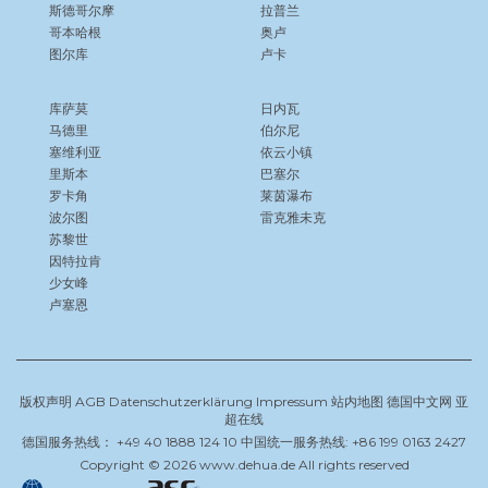
斯德哥尔摩
拉普兰
哥本哈根
奥卢
图尔库
卢卡
库萨莫
日内瓦
马德里
伯尔尼
塞维利亚
依云小镇
里斯本
巴塞尔
罗卡角
莱茵瀑布
波尔图
雷克雅未克
苏黎世
因特拉肯
少女峰
卢塞恩
版权声明
AGB
Datenschutzerklärung
Impressum
站内地图
德国中文网
亚
超在线
德国服务热线： +49 40 1888 124 10 中国统一服务热线: +86 199 0163 2427
Copyright © 2026 www.dehua.de All rights reserved