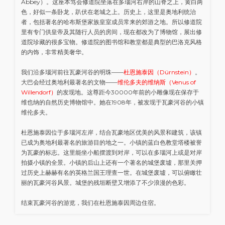
Abbey）。这座本笃会修道院坐落在多瑙河右岸的山脊之上，黄白两
色，好似一条卧龙，趴伏在老城之上。历史上，这里是奥地利统治
者，包括著名的哈布斯堡家族皇室成员常来的郊游之地。所以修道院
里有专门供皇帝及其随行人员的房间，现在都改为了博物馆，展出修
道院珍藏的很多宝物。修道院的图书馆和教堂都是典型的巴洛克风格
的内饰，非常精美奢华。
我们沿多瑙河前往瓦豪河谷的明珠——
杜恩施泰因（Dürnstein）
。
大巴会经过奥地利最著名的文物——
维伦多夫的维纳斯（Venus of
Willendorf）
的发现地。这尊距今30000年前的小雕像现在保存于
维也纳的自然历史博物馆中。她在1908年，被发现于瓦豪河谷的小镇
维伦多夫。
杜恩施泰因位于多瑙河左岸，结合瓦豪地区优美的风景和建筑，该镇
已成为奥地利最著名的旅游目的地之一。小镇的蓝白色教堂塔楼被誉
为瓦豪的标志。这里能坐小船摆渡到对岸，可以在多瑙河上或是对岸
拍摄小镇的全景。小镇的后山上还有一个著名的城堡废墟，那里关押
过历史上赫赫有名的英格兰国王理查一世。在城堡废墟，可以俯瞰壮
丽的瓦豪河谷风景。城堡的残垣断壁又增添了不少浪漫的色彩。
结束瓦豪河谷的游览，我们在杜恩施泰因周边住宿。