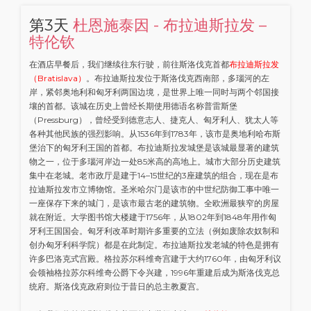
第3天
杜恩施泰因 - 布拉迪斯拉发 –
特伦钦
在酒店早餐后，我们继续往东行驶，前往斯洛伐克首都
布拉迪斯拉发
（Bratislava）
。布拉迪斯拉发位于斯洛伐克西南部，多瑙河的左
岸，紧邻奥地利和匈牙利两国边境，是世界上唯一同时与两个邻国接
壤的首都。该城在历史上曾经长期使用德语名称普雷斯堡
（Pressburg），曾经受到德意志人、捷克人、匈牙利人、犹太人等
各种其他民族的强烈影响。从1536年到1783年，该市是奥地利哈布斯
堡治下的匈牙利王国的首都。布拉迪斯拉发城堡是该城最显著的建筑
物之一，位于多瑙河岸边一处85米高的高地上。城市大部分历史建筑
集中在老城。老市政厅是建于14–15世纪的3座建筑的组合，现在是布
拉迪斯拉发市立博物馆。圣米哈尔门是该市的中世纪防御工事中唯一
一座保存下来的城门，是该市最古老的建筑物。全欧洲最狭窄的房屋
就在附近。大学图书馆大楼建于1756年，从1802年到1848年用作匈
牙利王国国会。匈牙利改革时期许多重要的立法（例如废除农奴制和
创办匈牙利科学院）都是在此制定。布拉迪斯拉发老城的特色是拥有
许多巴洛克式宫殿。格拉苏尔科维奇宫建于大约1760年，由匈牙利议
会领袖格拉苏尔科维奇公爵下令兴建，1996年重建后成为斯洛伐克总
统府。斯洛伐克政府则位于昔日的总主教夏宫。