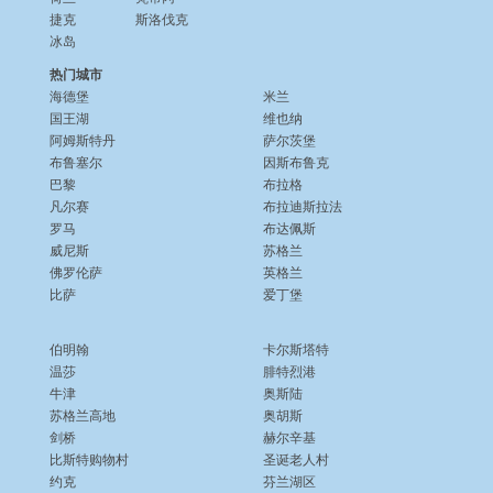
捷克
斯洛伐克
冰岛
热门城市
海德堡
米兰
国王湖
维也纳
阿姆斯特丹
萨尔茨堡
布鲁塞尔
因斯布鲁克
巴黎
布拉格
凡尔赛
布拉迪斯拉法
罗马
布达佩斯
威尼斯
苏格兰
佛罗伦萨
英格兰
比萨
爱丁堡
伯明翰
卡尔斯塔特
温莎
腓特烈港
牛津
奥斯陆
苏格兰高地
奥胡斯
剑桥
赫尔辛基
比斯特购物村
圣诞老人村
约克
芬兰湖区