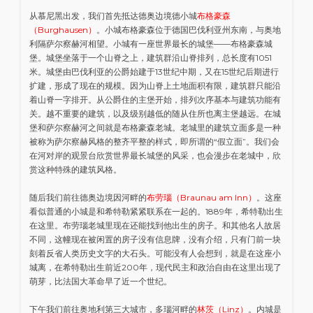
从慕尼黑出发，我们首先抵达德奥边境德小城
布格豪森
（Burghausen）
。小城布格豪森位于德国巴伐利亚州东南，与奥地
利隔萨尔察赫河相望。小城有一座世界最长的城堡——布格豪森城
堡。城堡坐落于一个山脊之上，建筑群沿山脊排列，总长度有1051
米。城堡由巴伐利亚的公爵始建于13世纪中期，又在15世纪后期进行
扩建，形成了现在的规模。因为山脊上土地面积有限，建筑群只能沿
着山脊一字排开。从公爵住的主堡开始，排列次序基本与建筑功能有
关。越不重要的建筑，以及级别越低的随从住所也离主堡越远。在城
堡和萨尔察赫河之间就是布格豪森老城。老城里的建筑立面多是一种
被称为萨尔察赫风格的整齐平整的样式，即所谓的“假立面”。我们会
在河对岸的观景台欣赏世界最长城堡的风采，也会漫步在老城中，欣
赏这种特殊的建筑风格。
随后我们前往德奥边境因河畔的
布劳瑙（Braunau am Inn）
。这座
看似普通的小城是和希特勒紧紧联系在一起的。1889年，希特勒出生
在这里。布劳瑙老城里现在还能找到他出生的房子。和其他名人故居
不同，这幢现在被闲置的房子没有信息牌，没有介绍，只有门前一块
刻着反省人类历史文字的大石头。可能没有人会想到，就是在这座小
城离，在希特勒出生前近200年，现代民主和政治自由在这里出现了
萌芽，比法国大革命早了近一个世纪。
下午我们前往奥地利第三大城市，多瑙河畔的
林茨（Linz）
。内城是