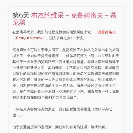
第6天
布杰约维采 – 克鲁姆洛夫 – 慕
尼黑
在酒店早餐后，我们前往捷克旅游的顶流网红小城——
克鲁姆洛夫
（Český Krumlov）
，国人多称之为CK小镇。
克鲁姆洛夫可能对于华人而言，是捷克除了布拉格之外最出名的旅游
城市了。小城位于捷克母亲河——伏尔塔瓦河的上游，13世纪时由于
其处于一条重要的贸易路线上而逐渐兴起繁盛。老城大部分建筑建于
14世纪到17世纪之间，多为哥特、文艺复兴和巴洛克风格。老城被流
经该处的马蹄铁型的伏尔塔瓦河环绕，而著名的克鲁姆洛夫城堡则建
在河的对岸。城堡的一大亮点就是墙体上丰富的彩绘。登上城堡塔
楼，河对岸中世纪老城的全景一览无余。虽然已经经过五个多个世
纪，整个老城还是几乎原封不动地保存了下来。和泰尔奇一样，克鲁
姆诺夫老城在1992年被列为世界文化遗产。
下午结束克鲁姆洛夫的游览，我们启程返回慕尼黑（大约19点抵
达）。
由于交通路况等不定因素，回程时间有可能延误，敬请谅解。