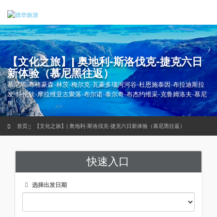
【文化之旅】| 奥地利-斯洛伐克-捷克六日
新体验（慕尼黑往返）
慕尼黑-布格豪森-林茨-梅尔克-瓦豪多瑙河河谷-杜恩施泰因-布拉迪斯拉
发-特伦钦-摩拉维亚古聚落-布尔诺-泰尔奇-布杰约维采-克鲁姆洛夫-慕尼
黑
首页
【文化之旅】| 奥地利-斯洛伐克-捷克六日新体验（慕尼黑往返）
快速入口
选择出发日期