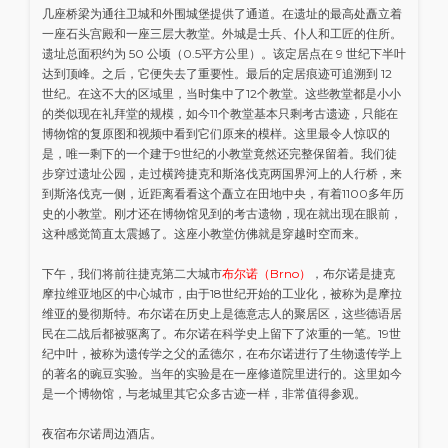
几座桥梁为通往卫城和外围城堡提供了通道。在遗址的最高处矗立着
一座石头宫殿和一座三层大教堂。外城是士兵、仆人和工匠的住所。
遗址总面积约为 50 公顷（0.5平方公里）。该定居点在 9 世纪下半叶
达到顶峰。之后，它便失去了重要性。最后的定居痕迹可追溯到 12
世纪。在这不大的区域里，当时集中了12个教堂。这些教堂都是小小
的类似现在礼拜堂的规模，如今11个教堂基本只剩考古遗迹，只能在
博物馆的复原图和视频中看到它们原来的模样。这里最令人惊叹的
是，唯一剩下的一个建于9世纪的小教堂竟然还完整保留着。我们徒
步穿过遗址公园，走过横跨捷克和斯洛伐克两国界河上的人行桥，来
到斯洛伐克一侧，近距离看看这个矗立在田地中央，有着1100多年历
史的小教堂。刚才还在博物馆见到的考古遗物，现在就出现在眼前，
这种感觉简直太震撼了。这座小教堂仿佛就是穿越时空而来。
下午，我们将前往捷克第二大城市
布尔诺（Brno）
，布尔诺是捷克
摩拉维亚地区的中心城市，由于18世纪开始的工业化，被称为是摩拉
维亚的曼彻斯特。布尔诺在历史上是德意志人的聚居区，这些德语居
民在二战后都被驱离了。布尔诺在科学史上留下了浓重的一笔。19世
纪中叶，被称为遗传学之父的孟德尔，在布尔诺进行了生物遗传学上
的著名的豌豆实验。当年的实验是在一座修道院里进行的。这里如今
是一个博物馆，与老城里其它众多古迹一样，非常值得参观。
夜宿布尔诺周边酒店。