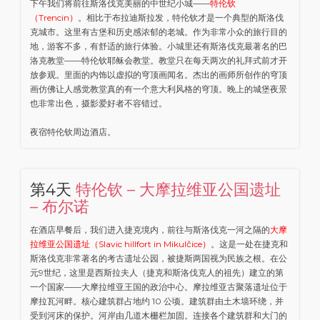
下午我们将前往斯洛伐克美丽的中世纪小城——
特伦钦
（Trencin）
。相比于布拉迪斯拉发，特伦钦才是一个典型的斯洛伐
克城市。这里有古堡和历史感浓郁的老城。作为非常小众的旅行目的
地，游客不多，有舒适的旅行体验。小城里还有斯洛伐克最著名的巴
洛克教堂——特伦钦耶稣会教堂。教堂只在每天两次的礼拜式前才开
放参观。里面的内饰以虚拟的穹顶画闻名。杰出的画师所创作的穹顶
画仿佛让人感觉教堂真的有一个意大利风格的穹顶。晚上的城堡夜景
也非常出色，摄影爱好者不容错过。
夜宿特伦钦周边酒店。
第4天
特伦钦 – 大摩拉维亚公国遗址
– 布尔诺
在酒店早餐后，我们进入捷克境内，前往与斯洛伐克一河之隔的
大摩
拉维亚公国遗址（Slavic hillfort in Mikulčice）
。这是一处在捷克和
斯洛伐克非常著名的考古遗址公园，被捷斯两国视为民族之根。在公
元9世纪，这里是西斯拉夫人（捷克和斯洛伐克人的祖先）建立的第
一个国家——大摩拉维亚王国的政治中心。摩拉维亚古聚落遗址位于
摩拉瓦河畔。核心建筑群占地约 10 公顷。建筑群由土木墙环绕，并
受到河床的保护。河岸由几道木栅栏加固。连接各个建筑群和大门的