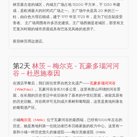
林茨最古老的城区，内城主广场占地 13200 平方米，于 1230 年建
成，是欧洲最大的封闭式广场之一。主广场中央是高 20 米的三一
柱，由白色大理石砌成，建于 1717 年至 1723 年，是为了纪念鼠疫受
害者。 主广场周围有许多历史建筑。主广场西侧是老城区，那里有文
艺复兴时期的城市房屋或具有巴洛克风格的老房子。
夜宿林茨周边酒店。
第2天
林茨 – 梅尔克 - 瓦豪多瑙河河
谷 – 杜恩施泰因
在酒店早餐后，我们前往世界自然文化遗产——
瓦豪多瑙河河谷
（Wachau）
。瓦豪河谷全长30多公里，这里有群山环绕的河谷景
观，在长期的历史变迁中依旧保存了基本的中世纪景观，保留其原有
的历史旧貌。河谷两岸可见到成片果树和葡萄园，这里是奥地利著名
的葡萄酒产区。
小城
梅尔克（Melk）
位于瓦豪河谷的最西端，已经有1000年左右的
历史。她是奥地利第一任统治者巴本贝格家族的权力中心。这里有一
座和小城一样历史悠久的修道院——梅尔克修道院（Melk