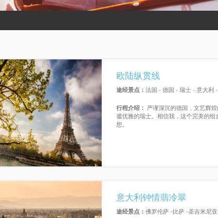
欧陆纵贯线
途经景点：
法国 - 德国 - 瑞士 - 意大利 
行程介绍：
严谨深沉的德国，文艺辉煌
谧优雅的瑞士。相信我，这个完美的组
想。
意大利钟情翡冷翠
途经景点：
佛罗伦萨 -比萨 -圣吉米尼亚