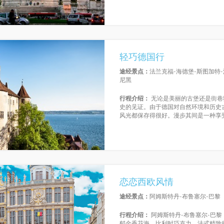
轻巧德国行
途经景点：
法兰克福-海德堡-斯图加特-
尼黑
行程介绍：
无论是美丽的古堡还是街巷
史的见证。由于德国对自然环境和历史
风光都保存得很好。漫步其间是一种享
恋恋西欧风情
途经景点：
阿姆斯特丹-布鲁塞尔-巴黎
行程介绍：
阿姆斯特丹-布鲁塞尔-巴
郁金香花海、比利时巧克力、法式精致