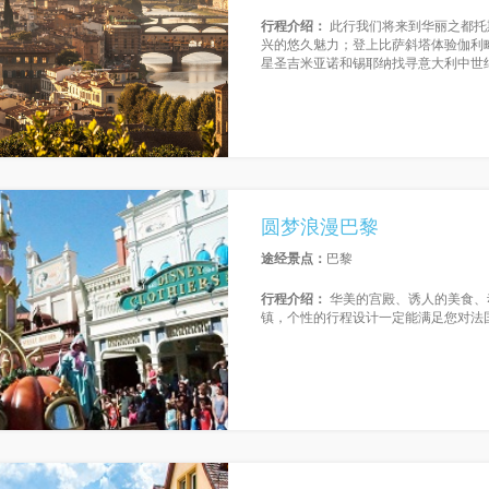
行程介绍：
此行我们将来到华丽之都托
兴的悠久魅力；登上比萨斜塔体验伽利
星圣吉米亚诺和锡耶纳找寻意大利中世
圆梦浪漫巴黎
途经景点：
巴黎
行程介绍：
华美的宫殿、诱人的美食、
镇，个性的行程设计一定能满足您对法