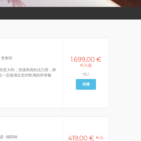
- 梵蒂冈
1.699,00 €
€/人起
的意大利，浪漫风情的法兰西，静
*成人
合一定能满足您对欧洲的所有畅
详情
诺- 锡耶纳
419,00 €
€/人