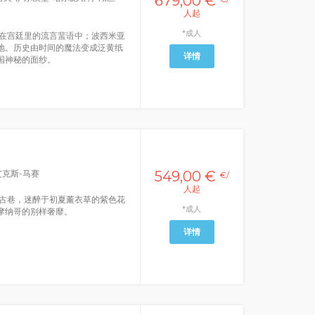
679,00 €
人起
*成人
在宫廷里的流言蜚语中；波西米亚
地。历史由时间的魔法变成泛黄纸
详情
国神秘的面纱。
艾克斯-马赛
549,00 €
€/
人起
古巷，迷醉于初夏薰衣草的紫色花
*成人
摩纳哥的别样奢靡。
详情