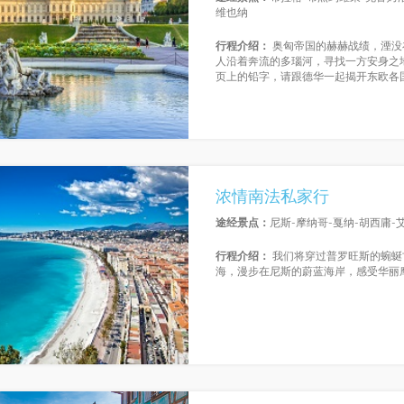
维也纳
行程介绍：
奥匈帝国的赫赫战绩，湮没
人沿着奔流的多瑙河，寻找一方安身之
页上的铅字，请跟德华一起揭开东欧各
浓情南法私家行
途经景点：
尼斯-摩纳哥-戛纳-胡西庸-
行程介绍：
我们将穿过普罗旺斯的蜿蜒
海，漫步在尼斯的蔚蓝海岸，感受华丽