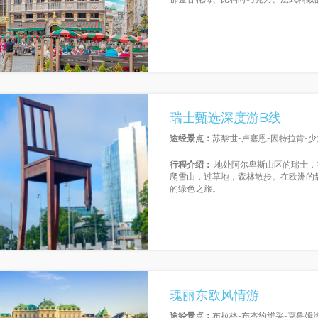
瑞士甄选深度游B线
途经景点：
苏黎世-卢塞恩-因特拉肯-少
行程介绍：
地处阿尔卑斯山区的瑞士，
爬雪山，过草地，森林散步。在欧洲的
的绿色之旅。
瑰丽东欧风情游
途经景点：
布拉格-布杰约维采-克鲁姆洛