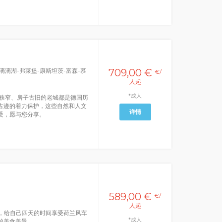
滴滴湖-弗莱堡-康斯坦茨-富森-慕
709,00 €
€/
人起
*成人
狭窄、房子古旧的老城都是德国历
古迹的着力保护，这些自然和人文
详情
受，愿与您分享。
589,00 €
€/
人起
黎，给自己四天的时间享受荷兰风车
*成人
的美食美景。