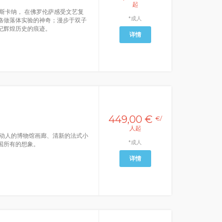
起
斯卡纳， 在佛罗伦萨感受文艺复
*成人
略做落体实验的神奇；漫步于双子
纪辉煌历史的痕迹。
详情
449,00 €
€/
人起
动人的博物馆画廊、清新的法式小
*成人
国所有的想象。
详情