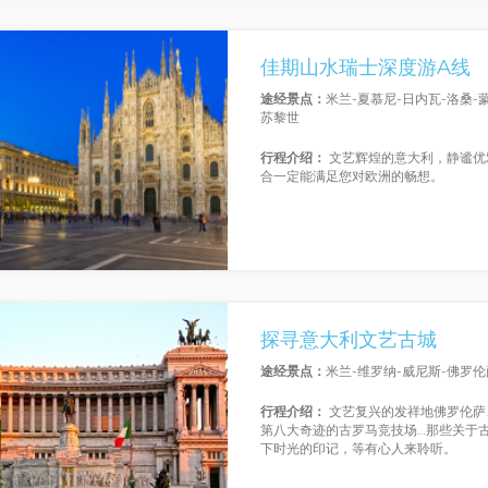
佳期山水瑞士深度游A线
途经景点：
米兰-夏慕尼-日内瓦-洛桑-
苏黎世
行程介绍：
文艺辉煌的意大利，静谧优
合一定能满足您对欧洲的畅想。
探寻意大利文艺古城
途经景点：
米兰-维罗纳-威尼斯-佛罗伦
行程介绍：
文艺复兴的发祥地佛罗伦萨
第八大奇迹的古罗马竞技场…那些关于
下时光的印记，等有心人来聆听。