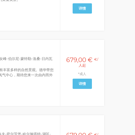
详情
女峰-伯尔尼-蒙特勒-洛桑-日内瓦
679,00 €
€/
人起
有丰富多样的自然景观。德华带您
*成人
氧气中心，期待您来一次由内而外
详情
夫-萨尔茨堡-哈尔施塔特-湖区-
€/