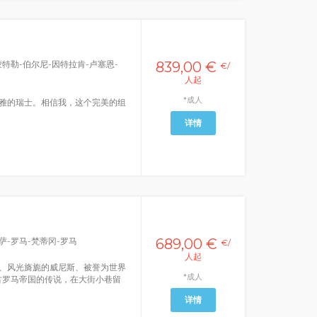
蒙特勒-伯尔尼-因特拉肯-卢塞恩-
839,00 €
€/
人起
*成人
雅的瑞士。相信我，这个完美的组
详情
萨-罗马-梵蒂冈-罗马
689,00 €
€/
人起
、风光旖旎的威尼斯、被誉为世界
*成人
古罗马帝国的传说，在大街小巷留
详情