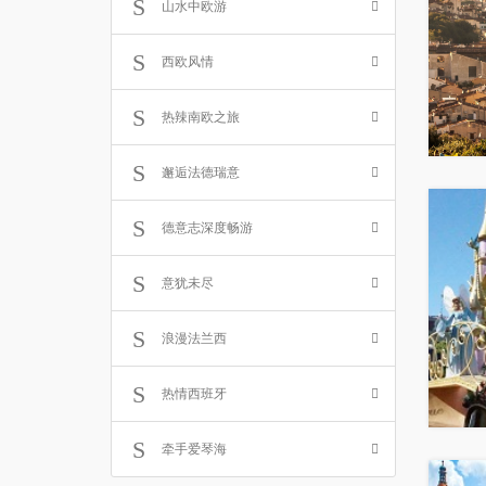
山水中欧游
西欧风情
热辣南欧之旅
邂逅法德瑞意
德意志深度畅游
意犹未尽
浪漫法兰西
热情西班牙
牵手爱琴海