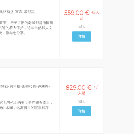
奥格斯堡-富森-慕尼黑
559,00 €
€/人
起
狭窄、房子古旧的老城都是德国历
*成人
古迹的着力保护，这些自然和人文
受，愿与您分享。
详情
蒙特勒-弗里堡-因特拉肯-卢塞恩-
829,00 €
€/
人起
*成人
它无与伦比的美：走在卵石路上，
光山水间，远离俗世的喧嚣和浮
详情