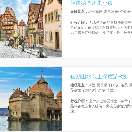
轻语德国历史小镇
途经景点：
法兰克福-维尔茨堡-罗滕堡-
行程介绍：
无论是美丽的古堡还是街巷
史的见证。由于德国对自然环境和历史
风光都保存得很好。漫步其间是一种享
佳期山水瑞士深度游B线
途经景点：
米兰-夏慕尼-日内瓦-洛桑-
苏黎世-安德马特-库尔-米兰
行程介绍：
上帝太过偏爱瑞士，赋予了
品味各色古老的建筑，穿梭在静谧的湖
躁。