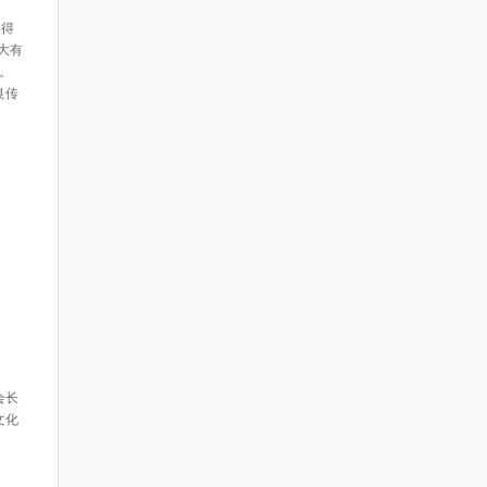
取得
大有
。
良传
会长
文化