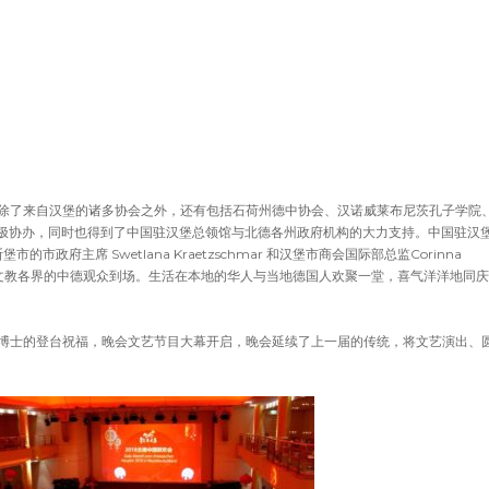
除了来自汉堡的诸多协会之外，还有包括石荷州德中协会、汉诺威莱布尼茨孔子学院
积极协办，同时也得到了中国驻汉堡总领馆与北德各州政府机构的大力支持。中国驻汉
的市政府主席 Swetlana Kraetzschmar 和汉堡市商会国际部总监Corinna
自政商文教各界的中德观众到场。生活在本地的华人与当地德国人欢聚一堂，喜气洋洋地同
博士的登台祝福，晚会文艺节目大幕开启，晚会延续了上一届的传统，将文艺演出、