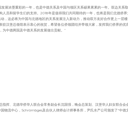
中国发展浓墨重彩的一年，也是中德关系及中国与领区关系硕果累累的一年。双边关系
构人员和留学生们的支持。2018年是值得我们共同期待的一年，也将是我们北德侨界
’活动，这必将为中国与北德地区的关系发展注入新动力，推动双方友好合作更上一层楼
表驻汉堡总领馆表示衷心的祝贺，希望各位侨领团结并带领大家，发挥我们侨界的优
，为中德两国及中德关系的发展做出贡献。”
总指挥、北德华侨华人联合会常务副会长沈国强，晚会总策划、汉堡华人妇女联合会
国物流中心，Schrömbges及合伙人律师会计师事务所，尹氏水产公司颁发了“中德