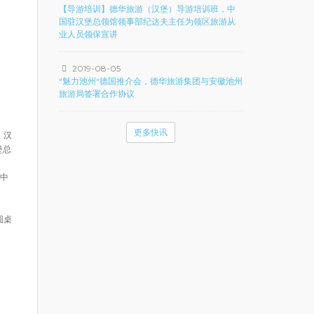
【导游培训】德华旅游（汉堡）导游培训班，中
国驻汉堡总领馆领事部纪达夫主任为领区旅游从
业人员领保宣讲
2019-08-05
“魅力池州“德国推介会，德华旅游集团与安徽池州
旅游局签署合作协议
更多快讯
、汉
堡总
庆中
圆桌