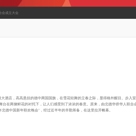
联合会成立大会
星级大酒店，高高悬挂的德中两国国旗，在雪花轻舞的立春之际，显得格外醒目。步入室
舞台在两侧鲜花的衬托下，让人们感受到了浓浓的春意。原来，由北德华侨华人联合
8年北德中国新年联欢晚会”，经过近半年的辛勤筹备，在这里拉开帷幕。