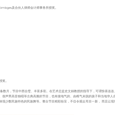
ömbges及合伙人律师会计师事务所授奖。
授奖。
筹备数月，节目中西合璧、丰富多彩。在艺术总监史文娟教授的指导下，可谓惊喜连连
、假声男高音独唱等古典高雅的节目，也有接地气的、由稚气未脱的孩子和当地华人
体现少数民族特色的民族舞等。整台节目精彩纷呈，不仅令观众耳目一新， 而且让现