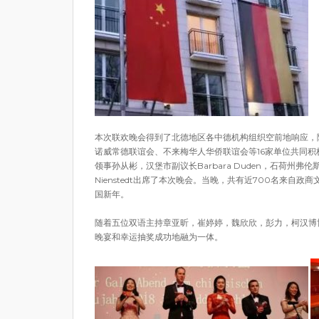
本次联欢晚会得到了北德地区各中德机构组织空前地响应，
诺威常德联谊会、不来梅华人华侨联谊会等16家单位共同
领事孙从彬，汉堡市副议长Barbara Duden，石荷州弗伦斯堡市
Nienstedt出席了本次晚会。当晚，共有近700名来
国新年。
随着五位双语主持章亚昕，崔婷婷，魏欣欣，彭力，柯汉博
晚宴和幸运抽奖成功地融为一体。