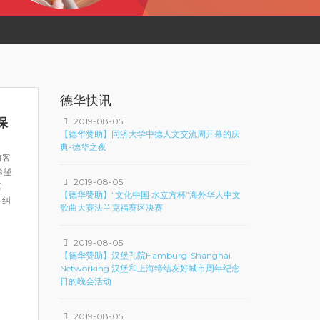
德华快讯
保
2019-08-05
【德华赞助】同济大学中德人文交流周开幕的庆
典-德华之夜
游客
希望
2019-08-05
官
【德华赞助】“文化中国·水立方杯”海外华人中文
生纠
歌曲大赛法兰克福赛区决赛
2019-08-05
【德华赞助】汉堡孔院Hamburg-Shanghai
Networking 汉堡和上海缔结友好城市周年纪念
日的晚会活动
2019-08-05