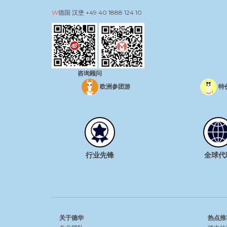
德国 汉堡
+49 40 1888 124 10
咨询顾问
欧洲参团游
特
行业先锋
全球代
关于德华
热点推