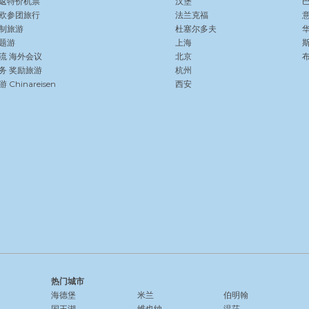
返特价机票
汉堡
欧参团旅行
法兰克福
制旅游
杜塞尔多夫
题游
上海
流
海外会议
北京
务
奖励旅游
杭州
Chinareisen
西安
热门城市
海德堡
米兰
伯明翰
国王湖
维也纳
温莎