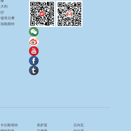
巴黎
意大利
华沙
斯德哥尔摩
布加勒斯特
卡尔斯塔特
库萨莫
日内瓦
腓特烈港
马德里
伯尔尼