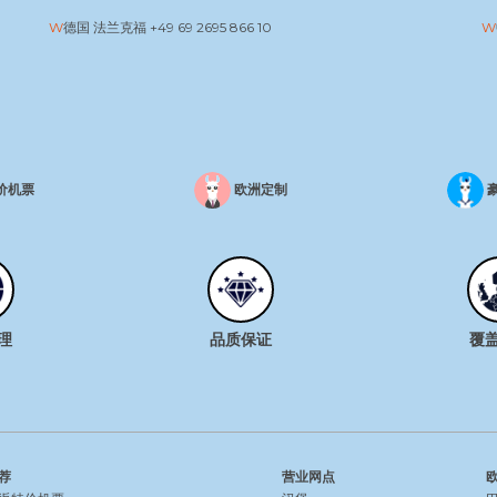
德国 法兰克福
+49 69 2695 866 10
价机票
欧洲定制
理
品质保证
覆
荐
营业网点