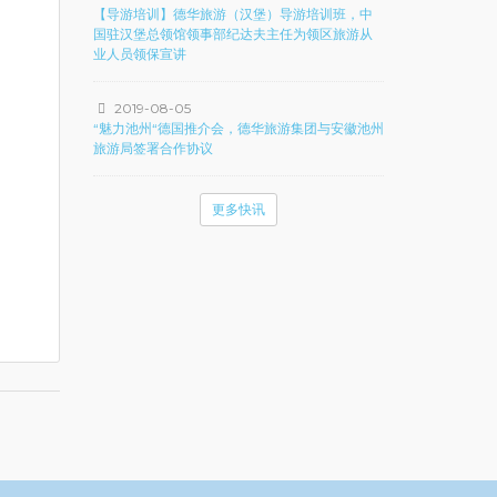
【导游培训】德华旅游（汉堡）导游培训班，中
国驻汉堡总领馆领事部纪达夫主任为领区旅游从
业人员领保宣讲
2019-08-05
“魅力池州“德国推介会，德华旅游集团与安徽池州
旅游局签署合作协议
更多快讯