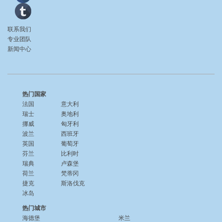
联系我们
专业团队
新闻中心
热门国家
法国
意大利
瑞士
奥地利
挪威
匈牙利
波兰
西班牙
英国
葡萄牙
芬兰
比利时
瑞典
卢森堡
荷兰
梵蒂冈
捷克
斯洛伐克
冰岛
热门城市
海德堡
米兰