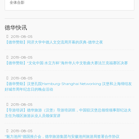
全体合影
德华快讯
2019-08-05
【德华赞助】同济大学中德人文交流周开幕的庆典-德华之夜
2019-08-05
【德华赞助】“文化中国·水立方杯”海外华人中文歌曲大赛法兰克福赛区决赛
2019-08-05
【德华赞助】汉堡孔院Hamburg-Shanghai Networking 汉堡和上海缔结友
好城市周年纪念日的晚会活动
2019-08-05
【导游培训】德华旅游（汉堡）导游培训班，中国驻汉堡总领馆领事部纪达夫
主任为领区旅游从业人员领保宣讲
2019-08-05
“魅力池州“德国推介会，德华旅游集团与安徽池州旅游局签署合作协议