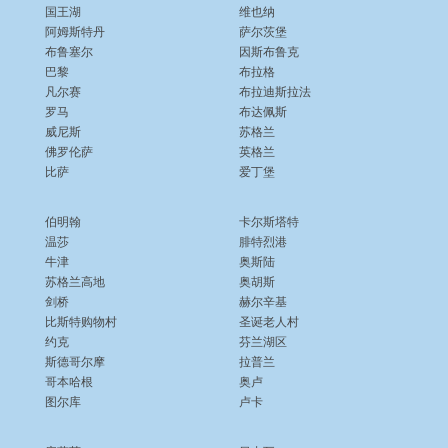
国王湖
维也纳
阿姆斯特丹
萨尔茨堡
布鲁塞尔
因斯布鲁克
巴黎
布拉格
凡尔赛
布拉迪斯拉法
罗马
布达佩斯
威尼斯
苏格兰
佛罗伦萨
英格兰
比萨
爱丁堡
伯明翰
卡尔斯塔特
温莎
腓特烈港
牛津
奥斯陆
苏格兰高地
奥胡斯
剑桥
赫尔辛基
比斯特购物村
圣诞老人村
约克
芬兰湖区
斯德哥尔摩
拉普兰
哥本哈根
奥卢
图尔库
卢卡