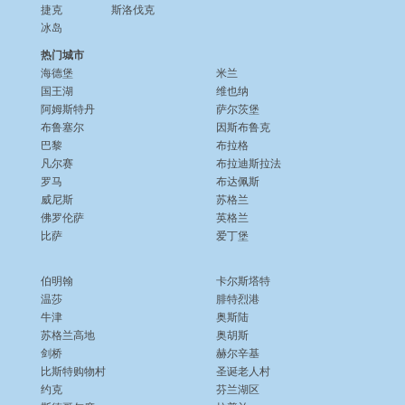
捷克
斯洛伐克
冰岛
热门城市
海德堡
米兰
国王湖
维也纳
阿姆斯特丹
萨尔茨堡
布鲁塞尔
因斯布鲁克
巴黎
布拉格
凡尔赛
布拉迪斯拉法
罗马
布达佩斯
威尼斯
苏格兰
佛罗伦萨
英格兰
比萨
爱丁堡
伯明翰
卡尔斯塔特
温莎
腓特烈港
牛津
奥斯陆
苏格兰高地
奥胡斯
剑桥
赫尔辛基
比斯特购物村
圣诞老人村
约克
芬兰湖区