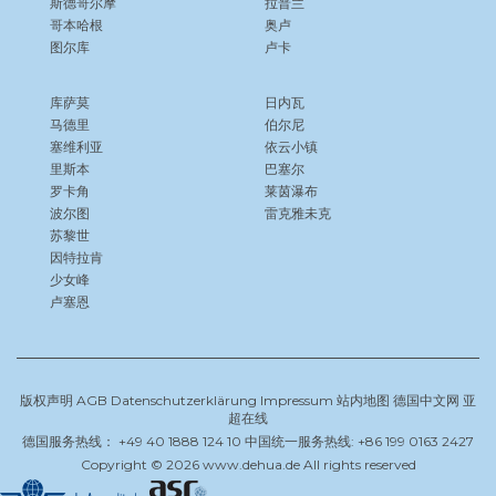
斯德哥尔摩
拉普兰
哥本哈根
奥卢
图尔库
卢卡
库萨莫
日内瓦
马德里
伯尔尼
塞维利亚
依云小镇
里斯本
巴塞尔
罗卡角
莱茵瀑布
波尔图
雷克雅未克
苏黎世
因特拉肯
少女峰
卢塞恩
版权声明
AGB
Datenschutzerklärung
Impressum
站内地图
德国中文网
亚
超在线
德国服务热线： +49 40 1888 124 10 中国统一服务热线: +86 199 0163 2427
Copyright © 2026 www.dehua.de All rights reserved