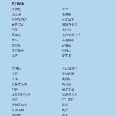
热门城市
海德堡
米兰
国王湖
维也纳
阿姆斯特丹
萨尔茨堡
布鲁塞尔
因斯布鲁克
巴黎
布拉格
凡尔赛
布拉迪斯拉法
罗马
布达佩斯
威尼斯
苏格兰
佛罗伦萨
英格兰
比萨
爱丁堡
伯明翰
卡尔斯塔特
温莎
腓特烈港
牛津
奥斯陆
苏格兰高地
奥胡斯
剑桥
赫尔辛基
比斯特购物村
圣诞老人村
约克
芬兰湖区
斯德哥尔摩
拉普兰
哥本哈根
奥卢
图尔库
卢卡