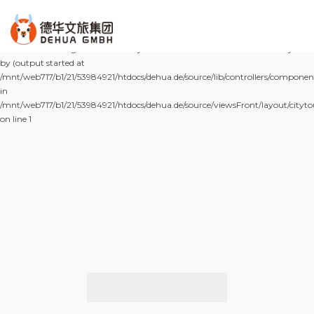
Deprecated: Implicit conversion from float 508229.00000000006 to int
loses precision in
/mnt/web717/b1/21/53984921/htdocs/dehua.de/source/lib/controllers/components
on line 151 Warning: Cannot modify header information - headers already sent
by (output started at
/mnt/web717/b1/21/53984921/htdocs/dehua.de/source/lib/controllers/components/
in
/mnt/web717/b1/21/53984921/htdocs/dehua.de/source/viewsFront/layout/cityt
on line 1