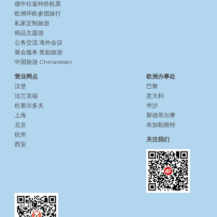
德中往返特价机票
欧洲环欧参团旅行
私家定制旅游
精品主题游
公务交流
海外会议
展会服务
奖励旅游
中国旅游 Chinareisen
营业网点
欧洲办事处
汉堡
巴黎
法兰克福
意大利
杜塞尔多夫
华沙
上海
斯德哥尔摩
北京
布加勒斯特
杭州
关注我们
西安