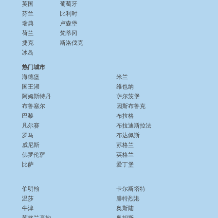
英国
葡萄牙
芬兰
比利时
瑞典
卢森堡
荷兰
梵蒂冈
捷克
斯洛伐克
冰岛
热门城市
海德堡
米兰
国王湖
维也纳
阿姆斯特丹
萨尔茨堡
布鲁塞尔
因斯布鲁克
巴黎
布拉格
凡尔赛
布拉迪斯拉法
罗马
布达佩斯
威尼斯
苏格兰
佛罗伦萨
英格兰
比萨
爱丁堡
伯明翰
卡尔斯塔特
温莎
腓特烈港
牛津
奥斯陆
苏格兰高地
奥胡斯