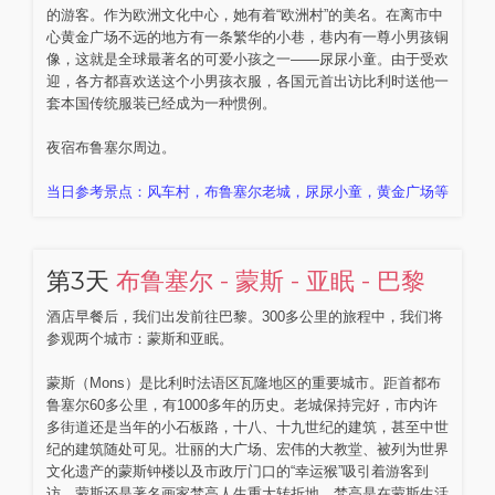
的游客。作为欧洲文化中心，她有着“欧洲村”的美名。在离市中
心黄金广场不远的地方有一条繁华的小巷，巷内有一尊小男孩铜
像，这就是全球最著名的可爱小孩之一——尿尿小童。由于受欢
迎，各方都喜欢送这个小男孩衣服，各国元首出访比利时送他一
套本国传统服装已经成为一种惯例。
夜宿布鲁塞尔周边。
当日参考景点：风车村，布鲁塞尔老城，尿尿小童，黄金广场等
第3天
布鲁塞尔 - 蒙斯 - 亚眠 - 巴黎
酒店早餐后，我们出发前往巴黎。300多公里的旅程中，我们将
参观两个城市：蒙斯和亚眠。
蒙斯（Mons）是比利时法语区瓦隆地区的重要城市。距首都布
鲁塞尔60多公里，有1000多年的历史。老城保持完好，市内许
多街道还是当年的小石板路，十八、十九世纪的建筑，甚至中世
纪的建筑随处可见。壮丽的大广场、宏伟的大教堂、被列为世界
文化遗产的蒙斯钟楼以及市政厅门口的“幸运猴”吸引着游客到
访。蒙斯还是著名画家梵高人生重大转折地，梵高是在蒙斯生活