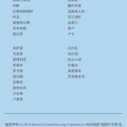
剑桥
赫尔辛基
比斯特购物村
圣诞老人村
约克
芬兰湖区
斯德哥尔摩
拉普兰
哥本哈根
奥卢
图尔库
卢卡
库萨莫
日内瓦
马德里
伯尔尼
塞维利亚
依云小镇
里斯本
巴塞尔
罗卡角
莱茵瀑布
波尔图
雷克雅未克
苏黎世
因特拉肯
少女峰
卢塞恩
版权声明
AGB
Datenschutzerklärung
Impressum
站内地图
德国中文网
亚