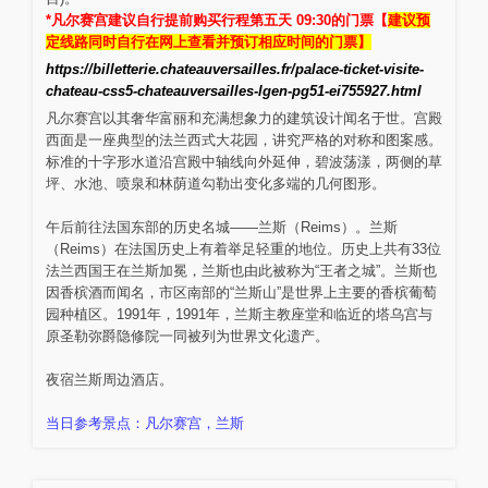
*凡尔赛宫建议自行提前购买行程第五天 09:30的门票【
建议预
定线路同时自行在网上查看并预订相应时间的门票】
https://billetterie.chateauversailles.fr/palace-ticket-visite-
chateau-css5-chateauversailles-lgen-pg51-ei755927.html
凡尔赛宫以其奢华富丽和充满想象力的建筑设计闻名于世。宫殿
西面是一座典型的法兰西式大花园，讲究严格的对称和图案感。
标准的十字形水道沿宫殿中轴线向外延伸，碧波荡漾，两侧的草
坪、水池、喷泉和林荫道勾勒出变化多端的几何图形。
午后前往法国东部的历史名城——兰斯（Reims）。兰斯
（Reims）在法国历史上有着举足轻重的地位。历史上共有33位
法兰西国王在兰斯加冕，兰斯也由此被称为“王者之城”。兰斯也
因香槟酒而闻名，市区南部的“兰斯山”是世界上主要的香槟葡萄
园种植区。1991年，1991年，兰斯主教座堂和临近的塔乌宫与
原圣勒弥爵隐修院一同被列为世界文化遗产。
夜宿兰斯周边酒店。
当日参考景点：凡尔赛宫，兰斯