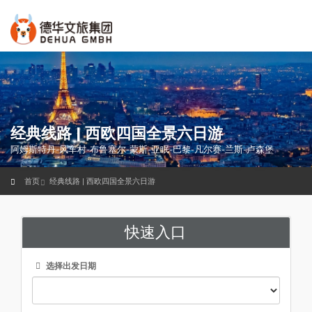
经典线路 | 西欧四国全景六日游
阿姆斯特丹-风车村-布鲁塞尔-蒙斯-亚眠-巴黎-凡尔赛-兰斯-卢森堡
首页
经典线路 | 西欧四国全景六日游
快速入口
选择出发日期