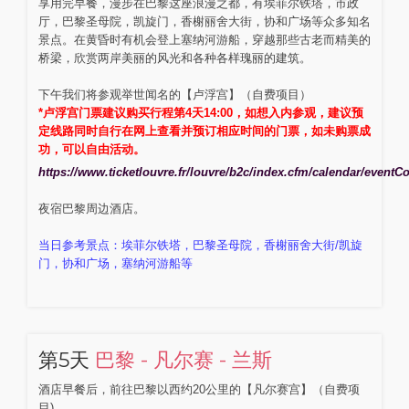
享用完早餐，漫步在巴黎这座浪漫之都，有埃菲尔铁塔，市政
厅，巴黎圣母院，凯旋门，香榭丽舍大街，协和广场等众多知名
景点。在黄昏时有机会登上塞纳河游船，穿越那些古老而精美的
桥梁，欣赏两岸美丽的风光和各种各样瑰丽的建筑。
下午我们将参观举世闻名的【卢浮宫】（自费项目）
*卢浮宫门票建议购买行程第4天14:00，如想入内参观，建议预
定线路同时自行在网上查看并预订相应时间的门票，如未购票成
功，可以自由活动。
https://www.ticketlouvre.fr/louvre/b2c/index.cfm/calendar/even
夜宿巴黎周边酒店。
当日参考景点：埃菲尔铁塔，巴黎圣母院，香榭丽舍大街/凯旋
门，协和广场，塞纳河游船等
第5天
巴黎 - 凡尔赛 - 兰斯
酒店早餐后，前往巴黎以西约20公里的【凡尔赛宫】（自费项
目)。