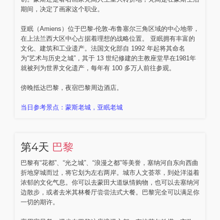
期间，决定了画家这个职业。
亚眠（Amiens）位于巴黎-伦敦-布鲁塞尔三角区域的中心地带，
在上法兰西大区中心占据着理想的战略位置。 亚眠拥有丰富的
文化、建筑和工业遗产。法国文化部自 1992 年起将其命名
为“艺术与历史之城”，其于 13 世纪修建的主教座堂早在1981年
就被列为世界文化遗产，每年有 100 多万人前往参观。
傍晚抵达巴黎，夜宿巴黎周边酒店。
当日参考景点：蒙斯老城，亚眠老城
第4天
巴黎
巴黎有“花都”、“光之城”、“浪漫之都”等美誉，塞纳河自东向西曲
折地穿城而过，将它划为左右两岸。城市人文荟萃，到处洋溢着
浓郁的文化气息。你可以去蒙田大道纵情购物，也可以去塞纳河
边散步，或者去米其林餐厅尝尝法式大餐。巴黎完全可以满足你
一切的期许。