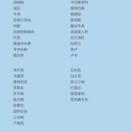
伯明翰
卡尔斯塔特
温莎
腓特烈港
牛津
奥斯陆
苏格兰高地
奥胡斯
剑桥
赫尔辛基
比斯特购物村
圣诞老人村
约克
芬兰湖区
斯德哥尔摩
拉普兰
哥本哈根
奥卢
图尔库
卢卡
库萨莫
日内瓦
马德里
伯尔尼
塞维利亚
依云小镇
里斯本
巴塞尔
罗卡角
莱茵瀑布
波尔图
雷克雅未克
苏黎世
因特拉肯
少女峰
卢塞恩