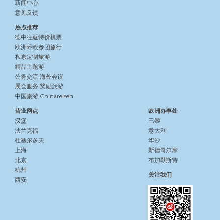
新闻中心
意见反馈
热点推荐
德中往返特价机票
欧洲环欧参团旅行
私家定制旅游
精品主题游
公务交流
海外会议
展会服务
奖励旅游
中国旅游 Chinareisen
营业网点
欧洲办事处
汉堡
巴黎
法兰克福
意大利
杜塞尔多夫
华沙
上海
斯德哥尔摩
北京
布加勒斯特
杭州
关注我们
西安