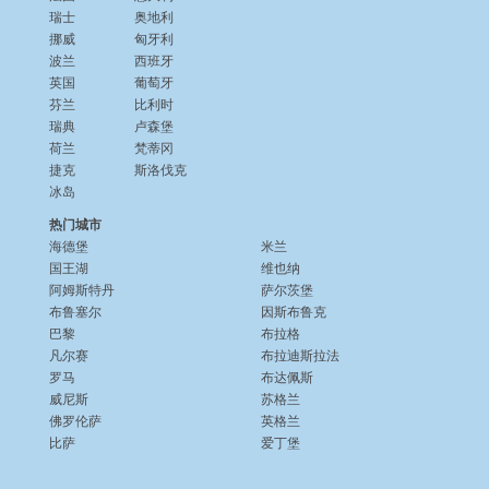
瑞士
奥地利
挪威
匈牙利
波兰
西班牙
英国
葡萄牙
芬兰
比利时
瑞典
卢森堡
荷兰
梵蒂冈
捷克
斯洛伐克
冰岛
热门城市
海德堡
米兰
国王湖
维也纳
阿姆斯特丹
萨尔茨堡
布鲁塞尔
因斯布鲁克
巴黎
布拉格
凡尔赛
布拉迪斯拉法
罗马
布达佩斯
威尼斯
苏格兰
佛罗伦萨
英格兰
比萨
爱丁堡