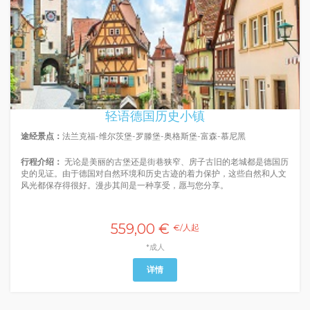
轻语德国历史小镇
途经景点：
法兰克福-维尔茨堡-罗滕堡-奥格斯堡-富森-慕尼黑
行程介绍：
无论是美丽的古堡还是街巷狭窄、房子古旧的老城都是德国历
史的见证。由于德国对自然环境和历史古迹的着力保护，这些自然和人文
风光都保存得很好。漫步其间是一种享受，愿与您分享。
559,00 €
€/人起
*成人
详情