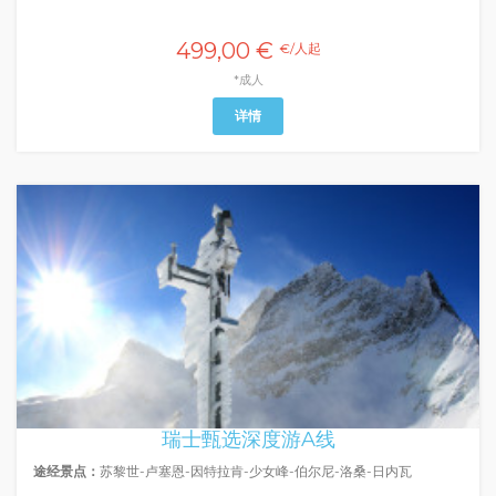
499,00 €
€/人起
*成人
详情
瑞士甄选深度游A线
途经景点：
苏黎世-卢塞恩-因特拉肯-少女峰-伯尔尼-洛桑-日内瓦