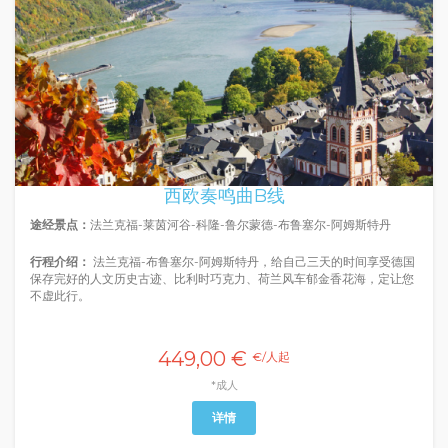
西欧奏鸣曲B线
途经景点：
法兰克福-莱茵河谷-科隆-鲁尔蒙德-布鲁塞尔-阿姆斯特丹
行程介绍：
法兰克福-布鲁塞尔-阿姆斯特丹，给自己三天的时间享受德国
保存完好的人文历史古迹、比利时巧克力、荷兰风车郁金香花海，定让您
不虚此行。
449,00 €
€/人起
*成人
详情