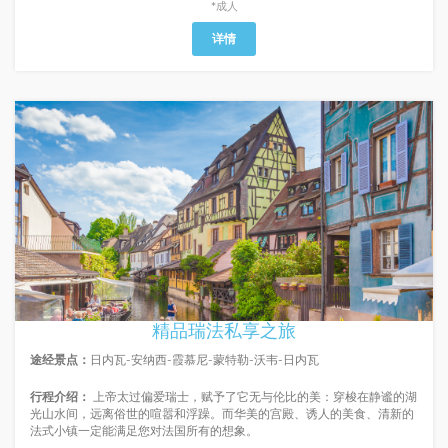
*成人
详情
精品瑞法私享之旅
途经景点：
日内瓦-安纳西-霞慕尼-蒙特勒-沃韦-日内瓦
行程介绍：
上帝太过偏爱瑞士，赋予了它无与伦比的美：穿梭在静谧的湖
光山水间，远离俗世的喧嚣和浮躁。而华美的宫殿、诱人的美食、清新的
法式小镇一定能满足您对法国所有的想象。