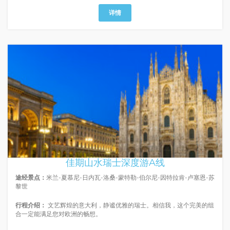
详情
佳期山水瑞士深度游A线
途经景点：
米兰-夏慕尼-日内瓦-洛桑-蒙特勒-伯尔尼-因特拉肯-卢塞恩-苏
黎世
行程介绍：
文艺辉煌的意大利，静谧优雅的瑞士。相信我，这个完美的组
合一定能满足您对欧洲的畅想。