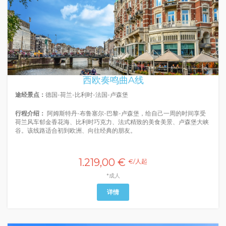
西欧奏鸣曲A线
途经景点：
德国-荷兰-比利时-法国-卢森堡
行程介绍：
阿姆斯特丹-布鲁塞尔-巴黎-卢森堡，给自己一周的时间享受
荷兰风车郁金香花海、比利时巧克力、法式精致的美食美景、卢森堡大峡
谷。该线路适合初到欧洲、向往经典的朋友。
1.219,00 €
€/人起
*成人
详情