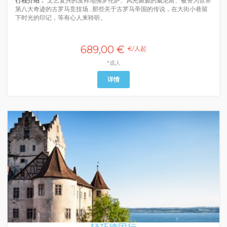
行程介绍：
文艺复兴的发祥地佛罗伦萨、风光旖旎的威尼斯、被誉为世界
第八大奇迹的古罗马竞技场…那些关于古罗马帝国的传说，在大街小巷留
下时光的印记，等有心人来聆听。
689,00 €
€/人起
*成人
详情