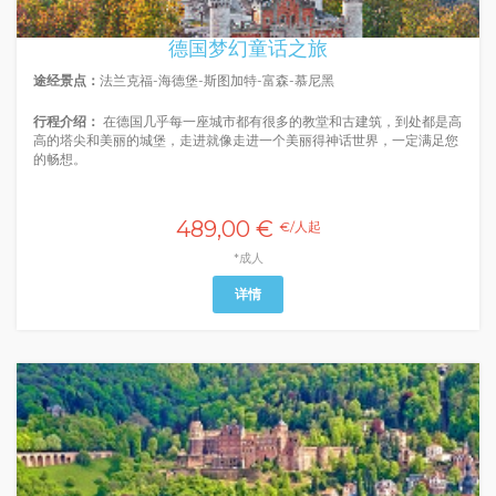
德国梦幻童话之旅
途经景点：
法兰克福-海德堡-斯图加特-富森-慕尼黑
行程介绍：
在德国几乎每一座城市都有很多的教堂和古建筑，到处都是高
高的塔尖和美丽的城堡，走进就像走进一个美丽得神话世界，一定满足您
的畅想。
489,00 €
€/人起
*成人
详情