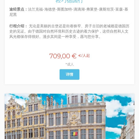
轻巧德国行
途经景点：
法兰克福-海德堡-斯图加特-滴滴湖-弗莱堡-康斯坦茨-富森-慕
尼黑
行程介绍：
无论是美丽的古堡还是街巷狭窄、房子古旧的老城都是德国历
史的见证。由于德国对自然环境和历史古迹的着力保护，这些自然和人文
风光都保存得很好。漫步其间是一种享受，愿与您分享。
709,00 €
€/人起
*成人
详情