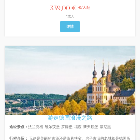
339,00 €
€/人起
*成人
详情
游走德国浪漫之路
途经景点：
法兰克福-维尔茨堡-罗滕堡-福森-新天鹅堡-慕尼黑
行程介绍：
无论是美丽的古堡还是街巷狭窄、房子古旧的老城都是德国历