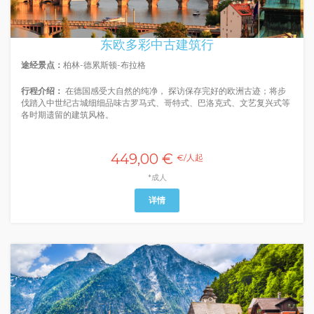
东欧多彩中古建筑行
途经景点：
柏林-德累斯顿-布拉格
行程介绍：
在德国感受大自然的纯净， 探访保存完好的欧洲古迹；将步
伐踏入中世纪古城细细品味古罗马式、哥特式、巴洛克式、文艺复兴式等
各时期遗留的建筑风格。
449,00 €
€/人起
*成人
详情