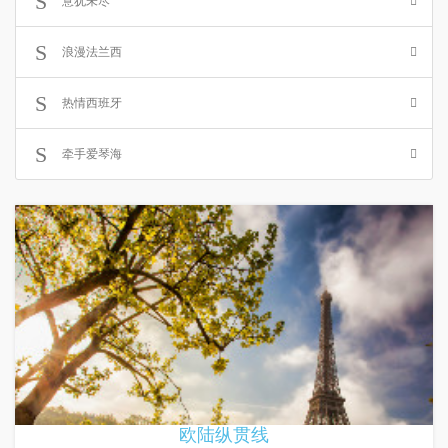
意犹未尽
浪漫法兰西
热情西班牙
牵手爱琴海
欧陆纵贯线