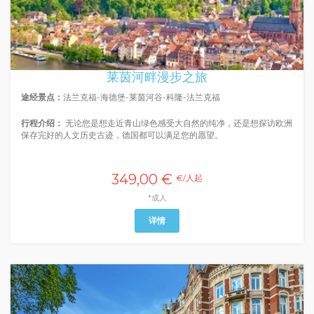
莱茵河畔漫步之旅
途经景点：
法兰克福-海德堡-莱茵河谷-科隆-法兰克福
行程介绍：
无论您是想走近青山绿色感受大自然的纯净，还是想探访欧洲
保存完好的人文历史古迹，德国都可以满足您的愿望。
349,00 €
€/人起
*成人
详情