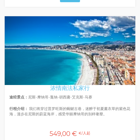
浓情南法私家行
途经景点：
尼斯-摩纳哥-戛纳-胡西庸-艾克斯-马赛
行程介绍：
我们将穿过普罗旺斯的蜿蜒古巷，迷醉于初夏薰衣草的紫色花
海，漫步在尼斯的蔚蓝海岸，感受华丽摩纳哥的别样奢靡。
549,00 €
€/人起