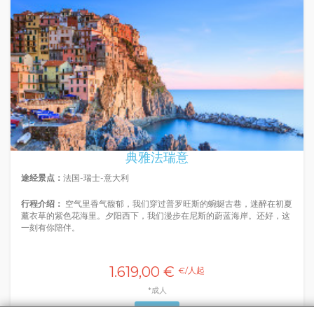
典雅法瑞意
途经景点：
法国-瑞士-意大利
行程介绍：
空气里香气馥郁，我们穿过普罗旺斯的蜿蜒古巷，迷醉在初夏
薰衣草的紫色花海里。夕阳西下，我们漫步在尼斯的蔚蓝海岸。还好，这
一刻有你陪伴。
1.619,00 €
€/人起
*成人
详情