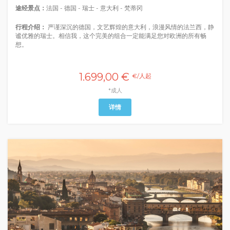
途经景点：
法国 - 德国 - 瑞士 - 意大利 - 梵蒂冈
行程介绍：
严谨深沉的德国，文艺辉煌的意大利，浪漫风情的法兰西，静
谧优雅的瑞士。相信我，这个完美的组合一定能满足您对欧洲的所有畅
想。
1.699,00 €
€/人起
*成人
详情