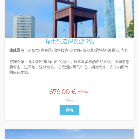
瑞士甄选深度游B线
途经景点：
苏黎世-卢塞恩-因特拉肯-少女峰-伯尔尼-蒙特勒-洛桑-日内瓦
行程介绍：
地处阿尔卑斯山区的瑞士，有丰富多样的自然景观。德华带您
爬雪山，过草地，森林散步。在欧洲的氧气中心，期待您来一次由内而外
的绿色之旅。
679,00 €
€/人起
*成人
详情