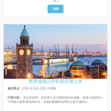
*成人
详情
繁荣德国汉萨联盟回溯之旅
途经景点：
汉堡-吕贝克-汉堡-不莱梅
行程介绍：
无论您是想一览世界工业大国的现代化面貌，或者只是想找一
个田园小镇享受恬静岁月，北德的旖旎风光绝对让您不虚此行。