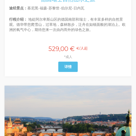
途经景点：
慕尼黑-福森-苏黎世-伯尔尼-日内瓦
行程介绍：
地处阿尔卑斯山区的德国南部和瑞士，有丰富多样的自然景
观。德华带您爬雪山，过草地，森林散步，泛舟在如镜面般的湖泊上。欧
洲的氧气中心，期待您来一次由内而外的绿色之旅。
529,00 €
€/人起
*成人
详情