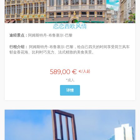
恋恋西欧风情
途经景点：
阿姆斯特丹-布鲁塞尔-巴黎
行程介绍：
阿姆斯特丹-布鲁塞尔-巴黎，给自己四天的时间享受荷兰风车
郁金香花海、比利时巧克力、法式精致的美食美景。
589,00 €
€/人起
*成人
详情