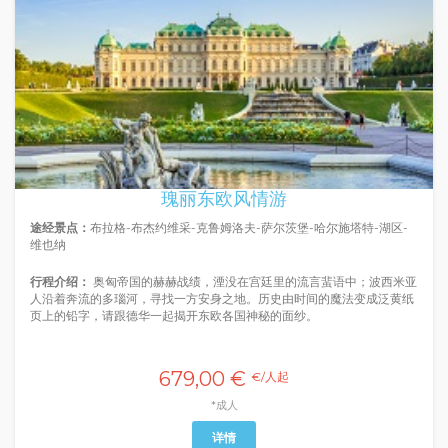
瑰丽东欧风情游
途经景点：
布拉格-布杰约维采-克鲁姆洛夫-萨尔茨堡-哈尔施塔特-湖区-
维也纳
行程介绍：
奥匈帝国的赫赫战绩，湮没在宫廷里的流言蜚语中；波西米亚
人沿着奔流的多瑙河，寻找一方安身之地。历史由时间的魔法变成泛黄纸
页上的铅字，请跟德华一起揭开东欧各国神秘的面纱。
679,00 €
€/人起
*成人
详情