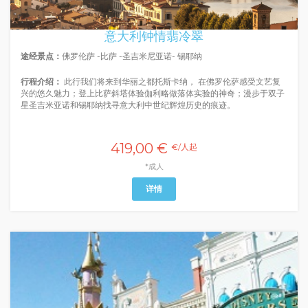
意大利钟情翡冷翠
途经景点：
佛罗伦萨 -比萨 -圣吉米尼亚诺- 锡耶纳
行程介绍：
此行我们将来到华丽之都托斯卡纳， 在佛罗伦萨感受文艺复
兴的悠久魅力；登上比萨斜塔体验伽利略做落体实验的神奇；漫步于双子
星圣吉米亚诺和锡耶纳找寻意大利中世纪辉煌历史的痕迹。
419,00 €
€/人起
*成人
详情