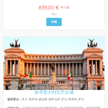
839,00 €
€/人起
*成人
详情
探寻意大利文艺古城
途经景点：
米兰-维罗纳-威尼斯-佛罗伦萨-罗马-梵蒂冈-罗马