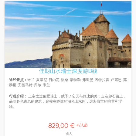
佳期山水瑞士深度游B线
途经景点：
米兰-夏慕尼-日内瓦-洛桑-蒙特勒-弗里堡-因特拉肯-卢塞恩-苏
黎世-安德马特-库尔-米兰
行程介绍：
上帝太过偏爱瑞士，赋予了它无与伦比的美：走在卵石路上，
品味各色古老的建筑，穿梭在静谧的湖光山水间，远离俗世的喧嚣和浮
躁。
829,00 €
€/人起
*成人