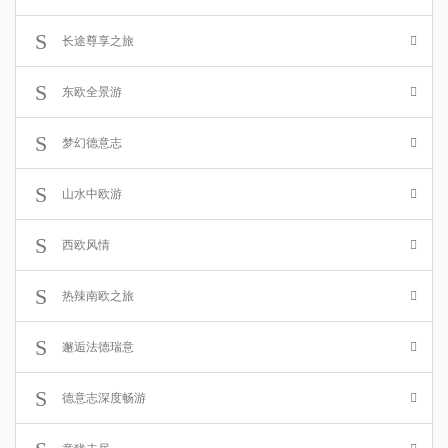
长途尊享之旅
东欧全景游
梦幻德意志
山水中欧游
西欧风情
热辣南欧之旅
邂逅法德瑞意
德意志深度畅游