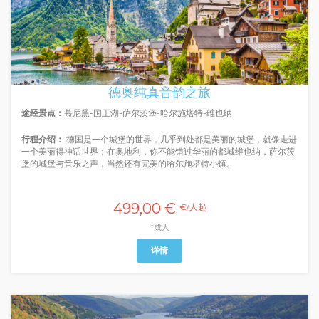
德奥纯真音韵之旅
途经景点：
慕尼黑-国王湖-萨尔茨堡-哈尔施塔特-维也纳
行程介绍：
德国是一个城堡的世界，几乎到处都是美丽的城堡，就像走进
一个美丽得神话世界；在奥地利，你不能错过华丽的都城维也纳，萨尔茨
堡的城堡与音乐之声，当然还有完美的哈尔施塔特小镇。
499,00 €
€/人起
*成人
详情