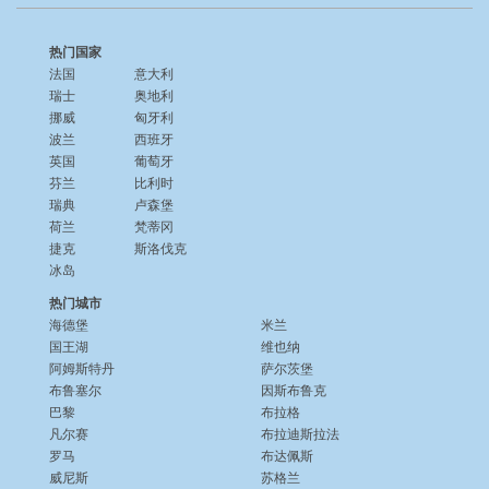
热门国家
法国
意大利
瑞士
奥地利
挪威
匈牙利
波兰
西班牙
英国
葡萄牙
芬兰
比利时
瑞典
卢森堡
荷兰
梵蒂冈
捷克
斯洛伐克
冰岛
热门城市
海德堡
米兰
国王湖
维也纳
阿姆斯特丹
萨尔茨堡
布鲁塞尔
因斯布鲁克
巴黎
布拉格
凡尔赛
布拉迪斯拉法
罗马
布达佩斯
威尼斯
苏格兰