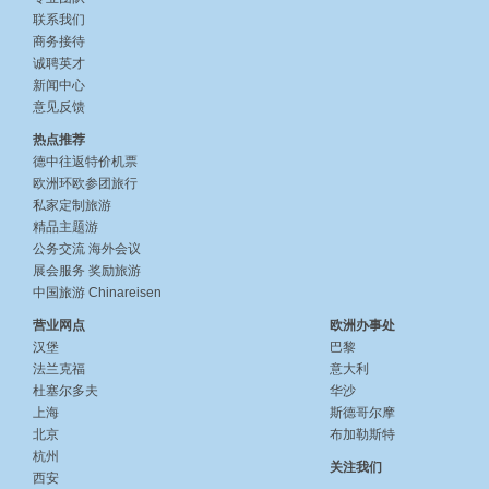
联系我们
商务接待
诚聘英才
新闻中心
意见反馈
热点推荐
德中往返特价机票
欧洲环欧参团旅行
私家定制旅游
精品主题游
公务交流
海外会议
展会服务
奖励旅游
中国旅游 Chinareisen
营业网点
欧洲办事处
汉堡
巴黎
法兰克福
意大利
杜塞尔多夫
华沙
上海
斯德哥尔摩
北京
布加勒斯特
杭州
关注我们
西安