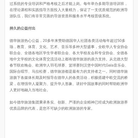
过系统的专业培训和严格考核之后才能上岗。每年举办多期导游培训班，
在理论课程和实践指导方面投入大量精力，保证了一支优质规范的欧洲导
游队伍，我们有非常完善的导游资质和服务水平考核晋级系统。
持久的公益付出
德华旅游热心公益，20多年来赞助德国华人社团各类活动每年超过50多
场，教育、体育、文化、艺术、音乐等多种大型盛事，全欧华人专业协会
联合会、全德各地区学生学者联合会、各大学校友会和专业协会、全德各
地中文学校的文化体育交流活动上都有德华旅游的鼎力支持。从北德大型
春节联欢晚会、欧洲华人羽毛球赛、篮球赛到汉堡中国时代Gala音乐会、
国际合唱节、马拉松赛，德华旅游都是最有力的支持者之一。同时德华旅
游旗下各媒体长期及时报导在德华人的各类活动，积极搭建中欧交流的桥
梁，在增强华人凝聚力、提升华人形象、讲好中国故事的同时帮助欧洲华
人更好地融入当地社会。
如今德华旅游集团秉承务实、创新、严谨的企业精神已经成为欧洲旅游界
优质品牌的代表，是您不可缺少的欧洲旅游的专家。