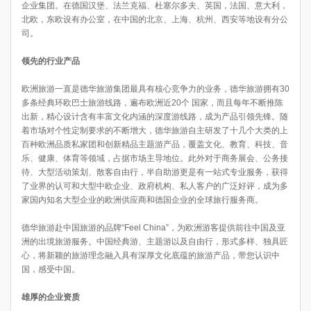
企业集团。在德国汉堡、法兰克福、杜塞尔多夫、英国，法国、意大利，
北欧，东欧设有办公室，在中国的北京、上海、杭州、西安等地设有分公
司。
领先的行业产品
欧洲旅游一直是德华旅游集团最具有核心竞争力的业务，德华旅游拥有30
多条经典环欧巴士旅游线路，遍布欧洲近20个 国家，而且每年不断推陈
出新，精心设计含有丰富文化内涵的深度游线路，成为产品引领先锋。随
着市场对个性定制要求的不断增大，德华旅游自主研发了十几个大类的上
百种欧洲品质私家团和创新精品主题游产品，覆盖文化、教育、科技、音
乐、健康、体育等领域，占据市场主导地位。此外对于商务展会、公务接
待、大型活动策划、散客自由行，半自助游更是有一站式专业服务，获得
了业界的认可和大型中欧企业、政府机构、私人客户的广泛好评，成为多
家国内知名大型企业的欧洲供应商和德国企业的全球旅行服务商。
德华旅游赴中国旅游的品牌“Feel China”，为欧洲游客提供前往中国及亚
洲的出境旅游服务。中国经典游、主题游以及自由行，形式多样、独具匠
心，将新颖的旅游理念融入具有深厚文化底蕴的旅游产品，带您认识中
国，感受中国。
雄厚的企业资质