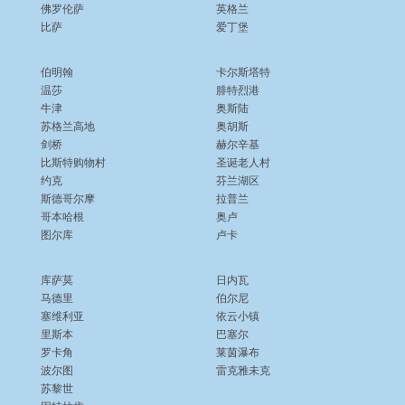
佛罗伦萨
英格兰
比萨
爱丁堡
伯明翰
卡尔斯塔特
温莎
腓特烈港
牛津
奥斯陆
苏格兰高地
奥胡斯
剑桥
赫尔辛基
比斯特购物村
圣诞老人村
约克
芬兰湖区
斯德哥尔摩
拉普兰
哥本哈根
奥卢
图尔库
卢卡
库萨莫
日内瓦
马德里
伯尔尼
塞维利亚
依云小镇
里斯本
巴塞尔
罗卡角
莱茵瀑布
波尔图
雷克雅未克
苏黎世