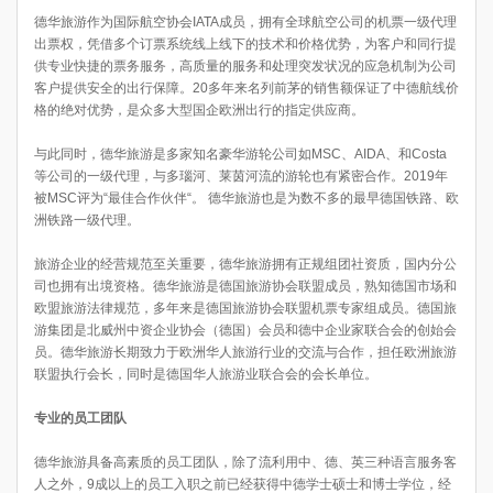
德华旅游作为国际航空协会IATA成员，拥有全球航空公司的机票一级代理
出票权，凭借多个订票系统线上线下的技术和价格优势，为客户和同行提
供专业快捷的票务服务，高质量的服务和处理突发状况的应急机制为公司
客户提供安全的出行保障。20多年来名列前茅的销售额保证了中德航线价
格的绝对优势，是众多大型国企欧洲出行的指定供应商。
与此同时，德华旅游是多家知名豪华游轮公司如MSC、AIDA、和Costa
等公司的一级代理，与多瑙河、莱茵河流的游轮也有紧密合作。2019年
被MSC评为“最佳合作伙伴“。 德华旅游也是为数不多的最早德国铁路、欧
洲铁路一级代理。
旅游企业的经营规范至关重要，德华旅游拥有正规组团社资质，国内分公
司也拥有出境资格。德华旅游是德国旅游协会联盟成员，熟知德国市场和
欧盟旅游法律规范，多年来是德国旅游协会联盟机票专家组成员。德国旅
游集团是北威州中资企业协会（德国）会员和德中企业家联合会的创始会
员。德华旅游长期致力于欧洲华人旅游行业的交流与合作，担任欧洲旅游
联盟执行会长，同时是德国华人旅游业联合会的会长单位。
专业的员工团队
德华旅游具备高素质的员工团队，除了流利用中、德、英三种语言服务客
人之外，9成以上的员工入职之前已经获得中德学士硕士和博士学位，经