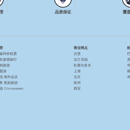
理
品质保证
覆
荐
营业网点
返特价机票
汉堡
欧参团旅行
法兰克福
制旅游
杜塞尔多夫
题游
上海
流
海外会议
北京
务
奖励旅游
杭州
Chinareisen
西安