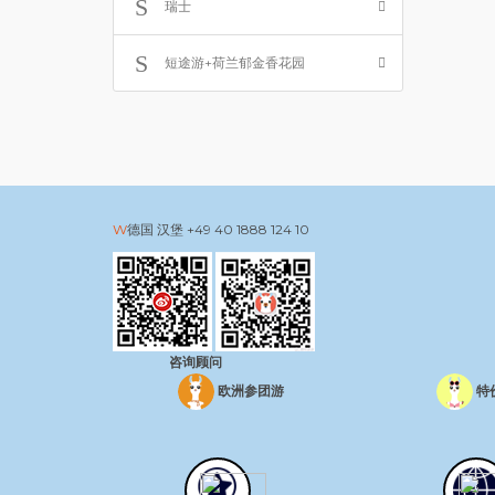
瑞士
短途游+荷兰郁金香花园
德国 汉堡
+49 40 1888 124 10
咨询顾问
欧洲参团游
特