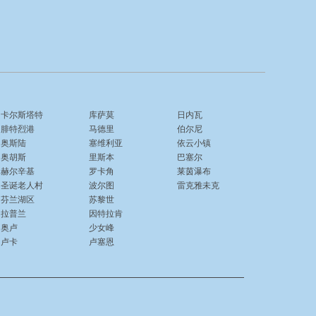
卡尔斯塔特
库萨莫
日内瓦
腓特烈港
马德里
伯尔尼
奥斯陆
塞维利亚
依云小镇
奥胡斯
里斯本
巴塞尔
赫尔辛基
罗卡角
莱茵瀑布
圣诞老人村
波尔图
雷克雅未克
芬兰湖区
苏黎世
拉普兰
因特拉肯
奥卢
少女峰
卢卡
卢塞恩