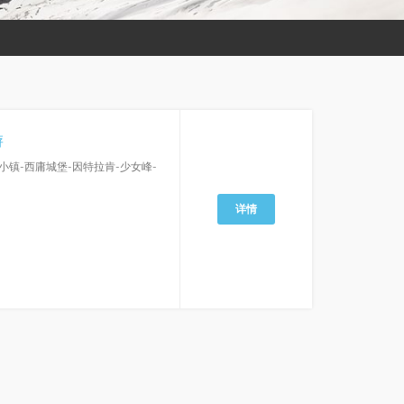
游
小镇-西庸城堡-因特拉肯-少女峰-
详情