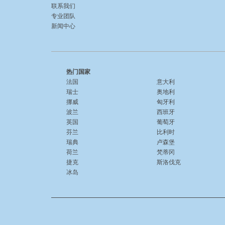
联系我们
专业团队
新闻中心
热门国家
法国
意大利
瑞士
奥地利
挪威
匈牙利
波兰
西班牙
英国
葡萄牙
芬兰
比利时
瑞典
卢森堡
荷兰
梵蒂冈
捷克
斯洛伐克
冰岛