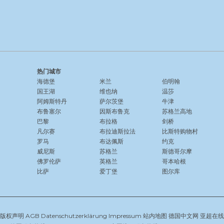
热门城市
海德堡
米兰
伯明翰
国王湖
维也纳
温莎
阿姆斯特丹
萨尔茨堡
牛津
布鲁塞尔
因斯布鲁克
苏格兰高地
巴黎
布拉格
剑桥
凡尔赛
布拉迪斯拉法
比斯特购物村
罗马
布达佩斯
约克
威尼斯
苏格兰
斯德哥尔摩
佛罗伦萨
英格兰
哥本哈根
比萨
爱丁堡
图尔库
版权声明
AGB
Datenschutzerklärung
Impressum
站内地图
德国中文网
亚超在线