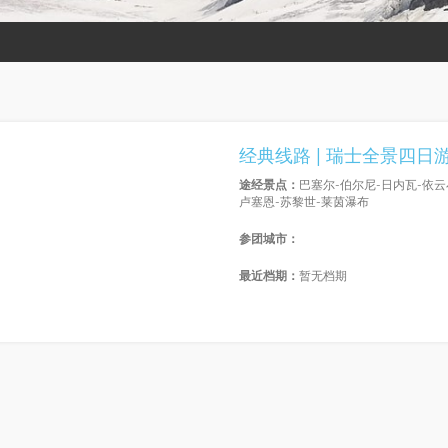
经典线路 | 瑞士全景四日
途经景点：
巴塞尔-伯尔尼-日内瓦-依云
卢塞恩-苏黎世-莱茵瀑布
参团城市：
最近档期：
暂无档期