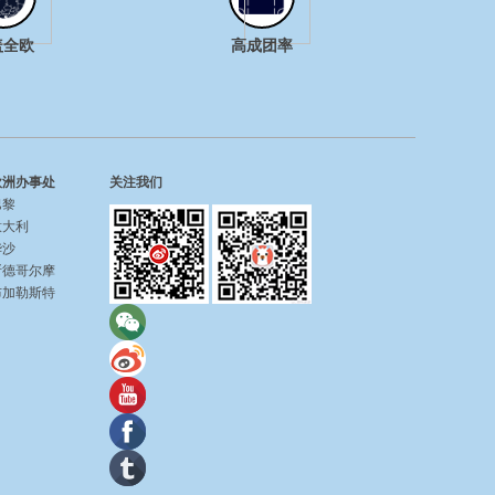
盖全欧
高成团率
欧洲办事处
关注我们
巴黎
意大利
华沙
斯德哥尔摩
布加勒斯特