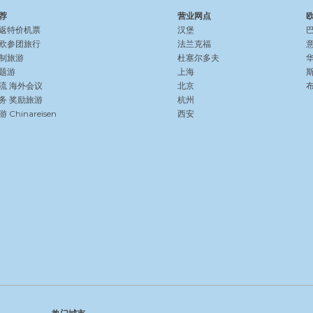
荐
营业网点
返特价机票
汉堡
欧参团旅行
法兰克福
制旅游
杜塞尔多夫
题游
上海
流
海外会议
北京
务
奖励旅游
杭州
Chinareisen
西安