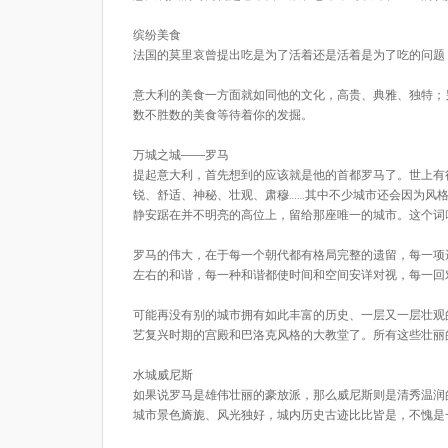
缤纷美食
法国的莫里哀曾提出吃是为了活着还是活着是为了吃的问题
意大利的美食一方面就如同他的文化，高贵、典雅、独特；
数不胜数的美食等待着你的发掘。
万城之城——罗马
提起意大利，首先想到的应该就是他的首都罗马了。世上有
锐、舒适、神秘、壮观、肃穆……其中不少城市还会因为风
静安踞在并不明亮的高位上，留给那座唯一的城市。这个词
罗马的伟大，在于每一个朝代都有格局完整的遗留，每一项
左右的和谐，每一种和谐都使时间和空间安详对视，每一回
可能再没有别的城市拥有如此丰富的历史、一层又一层壮观
艺复兴时期的宫殿和巴洛克风格的大教堂了。所有这些壮丽
水城威尼斯
如果说罗马是雄伟壮丽的豪放派，那么威尼斯则是清秀温润
城市景色旖旎、风光独好，城内历史古迹比比皆是，不愧是