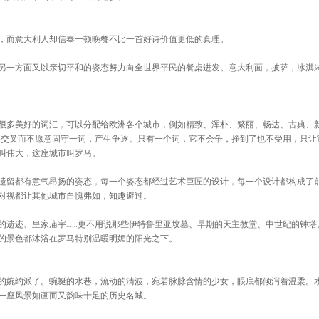
，而意大利人却信奉一顿晚餐不比一首好诗价值更低的真理。
另一方面又以亲切平和的姿态努力向全世界平民的餐桌进发。意大利面，披萨，冰淇
很多美好的词汇，可以分配给欧洲各个城市，例如精致、浑朴、繁丽、畅达、古典、
格交叉而不愿意固守一词，产生争逐。只有一个词，它不会争，挣到了也不受用，只让
叫伟大，这座城市叫罗马。
遗留都有意气昂扬的姿态，每一个姿态都经过艺术巨匠的设计，每一个设计都构成了
对视都让其他城市自愧弗如，知趣避过。
的遗迹、皇家庙宇……更不用说那些伊特鲁里亚坟墓、早期的天主教堂、中世纪的钟塔
的景色都沐浴在罗马特别温暖明媚的阳光之下。
的婉约派了。蜿蜒的水巷，流动的清波，宛若脉脉含情的少女，眼底都倾泻着温柔。
一座风景如画而又韵味十足的历史名城。