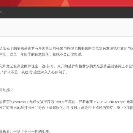
有…
足阳光？想要感受古罗马帝国昔日的强盛与辉煌？想要领略文艺复兴发源地的文化与
利吧！这里一年四季的任意角落，都绝不会让你失望。
化和文艺复兴这两件瑰宝，达•芬奇、米开朗基罗和拉斐尔的大名及作品就够得上令全
，“罗马不是一夜建成”这些深入人心的句子。
尚动感？
espreso；年轻女孩子踩着 Tod’s 平底鞋，开着敞蓬 HYPERLINK ferrari 跑
匠叮叮当当地敲打出米兰秀台上最耀眼的小牛皮靴；就连街上巡逻的警察，身上的制
真执着几乎到了不可一世的地步。