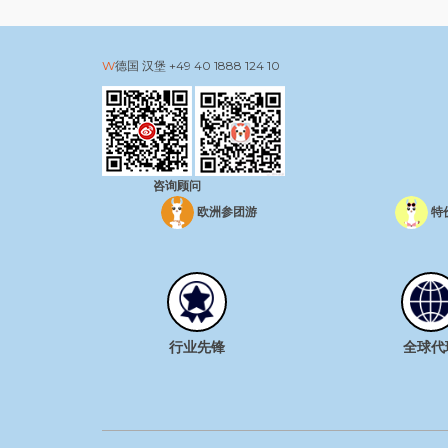
德国 汉堡
+49 40 1888 124 10
咨询顾问
欧洲参团游
特
行业先锋
全球代