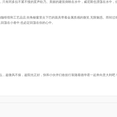
，只有冈多拉不紧不慢的桨声欸乃。美丽的建筑倒映在水中，威尼斯也漂荡在水中，
的咖啡馆和工艺品店,街角橱窗里尖下巴的面具带着金属质感的微笑,无限魅惑。而转过街
,回荡在小巷中,也必定回荡在你的心中。
么，趁微风不燥，趁阳光正好，快和小伙伴们收拾行装随着德华君一起奔向意大利吧