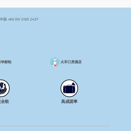
中国
+86 199 0163 2427
豪华邮轮
火车订房酒店
盖全欧
高成团率