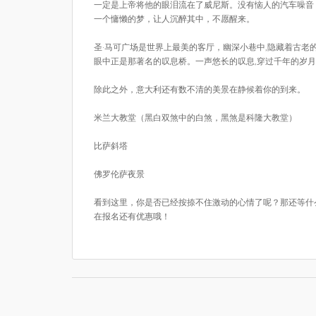
一定是上帝将他的眼泪流在了威尼斯。没有恼人的汽车噪音
一个慵懒的梦，让人沉醉其中，不愿醒来。
圣·马可广场是世界上最美的客厅，幽深小巷中,隐藏着古老
眼中正是那著名的叹息桥。一声悠长的叹息,穿过千年的岁月
除此之外，意大利还有数不清的美景在静候着你的到来。
米兰大教堂（黑白双煞中的白煞，黑煞是科隆大教堂）
比萨斜塔
佛罗伦萨夜景
看到这里，你是否已经按捺不住激动的心情了呢？那还等什
在报名还有优惠哦！