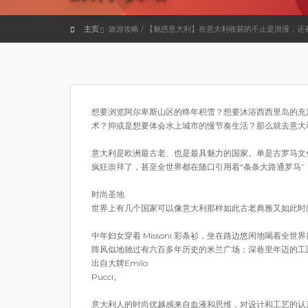
主页
旅游攻略 / 【魅惑意大利】在意大利收获的不止是浪漫，还
想要浏览阿尔卑斯山区的终年积雪？想要沐浴西西里岛的充
术？抑或是想要体会水上城市的慢节奏生活？那么就去意大
意大利是欧洲最古老、也是最具魅力的国家。单是古罗马文
疯狂崇拜了，甚至全世界都在随口引用着“条条大路通罗马”
时尚圣地
世界上有几个国家可以像意大利那样如此古老典雅又如此时
中年妇女穿着 Missoni 彩条衫，坐在路边悠闲地喝着全世界最正宗的
阵风似地驰过有六百多年历史的米兰广场；深巷里年迈的工
出自大牌Emilo
Pucci。
意大利人的时尚优越感来自血液和思维，对设计和工艺的认