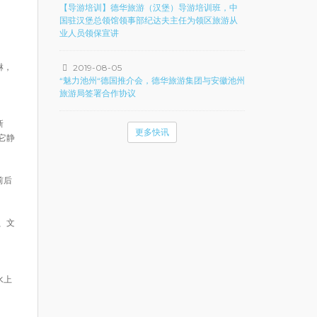
【导游培训】德华旅游（汉堡）导游培训班，中
国驻汉堡总领馆领事部纪达夫主任为领区旅游从
业人员领保宣讲
淋，
2019-08-05
“魅力池州“德国推介会，德华旅游集团与安徽池州
旅游局签署合作协议
新
更多快讯
它静
前后
、文
水上