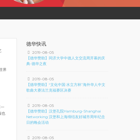
德华快讯
艺
2019-08-05
【德华赞助】同济大学中德人文交流周开幕的庆
典-德华之夜
世界
2019-08-05
【德华赞助】“文化中国·水立方杯”海外华人中文
歌曲大赛法兰克福赛区决赛
2019-08-05
车一
【德华赞助】汉堡孔院Hamburg-Shanghai
服也
Networking 汉堡和上海缔结友好城市周年纪念
日的晚会活动
2019-08-05