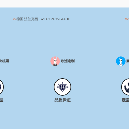
德国 法兰克福
+49 69 2695 866 10
价机票
欧洲定制
理
品质保证
覆