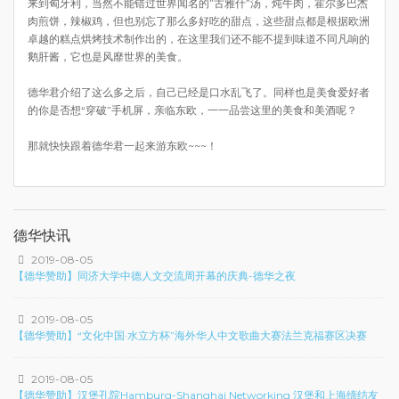
来到匈牙利，当然不能错过世界闻名的”古雅什”汤，炖牛肉，霍尔多巴杰
肉煎饼，辣椒鸡，但也别忘了那么多好吃的甜点，这些甜点都是根据欧洲
卓越的糕点烘烤技术制作出的，在这里我们还不能不提到味道不同凡响的
鹅肝酱，它也是风靡世界的美食。
德华君介绍了这么多之后，自己已经是口水乱飞了。同样也是美食爱好者
的你是否想“穿破”手机屏，亲临东欧，一一品尝这里的美食和美酒呢？
那就快快跟着德华君一起来游东欧~~~！
德华快讯
2019-08-05
【德华赞助】同济大学中德人文交流周开幕的庆典-德华之夜
2019-08-05
【德华赞助】“文化中国·水立方杯”海外华人中文歌曲大赛法兰克福赛区决赛
2019-08-05
【德华赞助】汉堡孔院Hamburg-Shanghai Networking 汉堡和上海缔结友