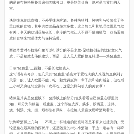
的是在布拉格用餐普遍都美味可口，更是物美价廉，绝对是老饕们的天
堂。
谈到捷克传统食物，不外乎捷克啤酒、各种烤猪肘、烤鸭和马铃薯饺子等
重口味的食物，其中肉类菜品占绝大多数，这当然也和其地理位置及气候
有关，冬天的欧洲昼短夜长，寒冷的气候让人不得不借由摄取一些高蛋白
质的食物来增强体力与保持温暖。
而德华君对布拉格印象可以打满分的不是米兰-昆德拉创造的忧郁文化气
质，不是精致宏伟的建筑，而是一道人见人爱的捷克料理——烤猪膝盖。
日啖“猪膝盖”三百颗，不辞长做捷克人
这句话有点夸张，但几天的“猪膝盖”盛宴对于爱吃肉的人来说简直像到了
天堂一般，让人欲罢不能，吃一颗觉得腻到一辈子想和猪肉断交，但吃后
三小时又疯狂想念期待下次再吃，这是怎样勾引人的美食啊！
猪膝盖其实是猪腿以下，猪蹄以上的部分(低头看看自己膝盖在哪里便
知)，可分为前膝盖、后膝盖，这个部位皮厚、筋多、胶质重，凉拌、
烧、制汤、炖、卤、煨都别有风味，布拉格人最喜欢用啤酒烤着吃。
说到啤酒插上几句——不喝上一杯地道的捷克啤酒是不算来过捷克的。无
论是坐在最高档的西餐厅，还是随意的街头小酒馆，手边一定会有一杯啤
酒。光是看着如同奶油一般细腻绵滑的泡沫从杯口缓缓流出，心里就已经