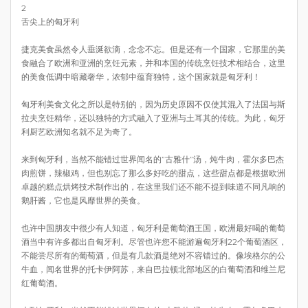
2
舌尖上的匈牙利
捷克美食虽然令人垂涎欲滴，念念不忘。但是还有一个国家，它那里的美
食融合了欧洲和亚洲的烹饪元素，并和本国的传统烹饪技术相结合，这里
的美食低调中暗藏奢华，浓郁中蕴育独特，这个国家就是匈牙利！
匈牙利美食文化之所以是特别的，因为历史原因不仅使其混入了法国与斯
拉夫烹饪精华，还以独特的方式融入了亚洲与土耳其的传统。为此，匈牙
利厨艺欧洲知名就不足为奇了。
来到匈牙利，当然不能错过世界闻名的”古雅什”汤，炖牛肉，霍尔多巴杰
肉煎饼，辣椒鸡，但也别忘了那么多好吃的甜点，这些甜点都是根据欧洲
卓越的糕点烘烤技术制作出的，在这里我们还不能不提到味道不同凡响的
鹅肝酱，它也是风靡世界的美食。
也许中国朋友中很少有人知道，匈牙利是葡萄酒王国，欧洲最好喝的葡萄
酒当中有许多都出自匈牙利。尽管也许您不能游遍匈牙利22个葡萄酒区，
不能尝尽所有的葡萄酒，但是有几款酒是绝对不容错过的。像埃格尔的公
牛血，闻名世界的托卡伊阿苏，来自巴拉顿北部地区的白葡萄酒和维兰尼
红葡萄酒。