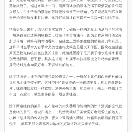
开始微醺了。端起来喝上一口，清爽而冰凉的液体充满了啤酒花的香气涌
入喉头，舌尖传来的微微的苦味还没有被完全感知，你又能感觉到它在嘴
里开始慢慢散发出甘甜来。这种好滋味让你不得不一口接一口地喝下去。
猪膝盖端上来时，德华君着实震惊了，砧板一样的木板上满满当当的堆着
一块烤得焦红透黑的猪膝盖，吱吱作响冒着油花，因为全程用黑啤酒浇制
所以带着一种特有的啤酒香味，猪膝盖上面特别生猛的插着尖刀和利叉，
这和平时左手拿刀右手拿叉的优雅相比简直是屠夫工作图。围绕在猪膝盖
周围是捷克传统的色拉及芥末酱，此情此景除了甩开膀子撒欢吃德华君是
别无选择啊。想了想，其实这才是一种属于布拉格浪漫之外特有的豪情。
捷克绝对是食肉爱好者，不该错过的地方。
除了猪膝盖，捷克的烤鸭也是经典菜之一，一般配上紫色和白色两种酸白
菜和几个捷克饺子吃。这种“饺子”是捷克的一种传统主食，看上去像馒头
片，味道却如发糕一样软糯。烤鸭外焦里嫩，肥美多汁，蘸上一些酱汁尝
不出一点腥味，嘴里更多的是一股焦香味道。
除了两道经典的菜外，在布拉格的街头巷尾你能闻到的除了清冽的空气便
是食物的香气。老城广场上，一到傍晚就成了美食爱好者最爱去的地方。
小摊上悬挂着的各式烤肠、炭火中冒着油的猪排、烤箱里转动着的捷克面
包圈……就算不那么饿都因为这样的好味道跑去买来尝尝鲜。