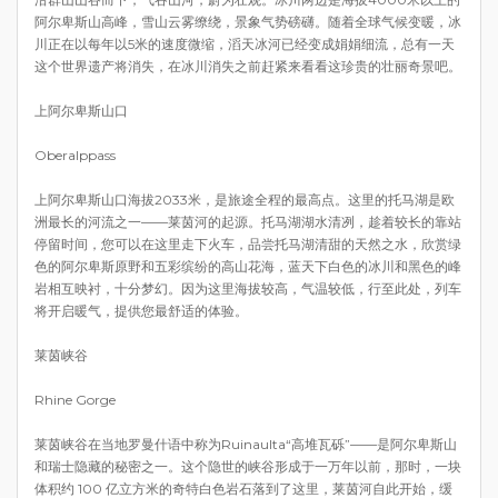
阿尔卑斯山高峰，雪山云雾缭绕，景象气势磅礴。随着全球气候变暖，冰
川正在以每年以5米的速度微缩，滔天冰河已经变成娟娟细流，总有一天
这个世界遗产将消失，在冰川消失之前赶紧来看看这珍贵的壮丽奇景吧。
上阿尔卑斯山口
Oberalppass
上阿尔卑斯山口海拔2033米，是旅途全程的最高点。这里的托马湖是欧
洲最长的河流之一——莱茵河的起源。托马湖湖水清冽，趁着较长的靠站
停留时间，您可以在这里走下火车，品尝托马湖清甜的天然之水，欣赏绿
色的阿尔卑斯原野和五彩缤纷的高山花海，蓝天下白色的冰川和黑色的峰
岩相互映衬，十分梦幻。因为这里海拔较高，气温较低，行至此处，列车
将开启暖气，提供您最舒适的体验。
莱茵峡谷
Rhine Gorge
莱茵峡谷在当地罗曼什语中称为Ruinaulta“高堆瓦砾”——是阿尔卑斯山
和瑞士隐藏的秘密之一。这个隐世的峡谷形成于一万年以前，那时，一块
体积约 100 亿立方米的奇特白色岩石落到了这里，莱茵河自此开始，缓