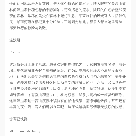
慢而迂回地从岩石间穿过。进入这个原始的峡谷后，映入眼帘的是高山森
林间洋溢着神秘色彩的宁静湖泊，还有湍急的流水、陡峭的白色岩壁和茂
密的森林，珍稀的鸟类在森林中繁衍生息。莱茵峡谷的风光迷人，恬静优
美，然而河流在汛期又十分凶险，正是因为如此，很多人都来这里冒险，
感受旅行的惊险与刺激。
达沃斯
Davos
达沃斯是瑞士最早形成、最受欢迎的度假地之一，它的发展和名望，就是
瑞士现代旅游业兴起至成熟的缩影。作为历史悠久且经久不衰的度假胜
地，达沃斯从最初凭借得天独厚的自然条件成为人们趋之若鹜的疗养地开
始，逐步发展为提供多种休闲活动享受的旅游目的地，之后，又以举办年
度世界经济论坛的影响力，吸引世界各地的政要、精英到访。达沃斯春有
遍野青翠，冬有漫山积雪，山、树与积雪、温泉共同构成一幅梦幻画卷。
这里洋溢着瑞士高山度假小镇特有的舒适气氛，清净却也热闹，甚至还有
丰富的夜生活，客人们可以在酒吧、迪厅或赌场里尽情享受娱乐的快感。
雷蒂亚铁路
Rhaetian Railway