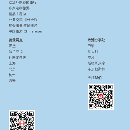
欧洲环欧参团旅行
私家定制旅游
精品主题游
公务交流
海外会议
展会服务
奖励旅游
中国旅游 Chinareisen
营业网点
欧洲办事处
汉堡
巴黎
法兰克福
意大利
杜塞尔多夫
华沙
上海
斯德哥尔摩
北京
布加勒斯特
杭州
关注我们
西安