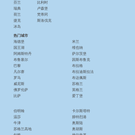
芬兰
比利时
瑞典
卢森堡
荷兰
梵蒂冈
捷克
斯洛伐克
冰岛
热门城市
海德堡
米兰
国王湖
维也纳
阿姆斯特丹
萨尔茨堡
布鲁塞尔
因斯布鲁克
巴黎
布拉格
凡尔赛
布拉迪斯拉法
罗马
布达佩斯
威尼斯
苏格兰
佛罗伦萨
英格兰
比萨
爱丁堡
伯明翰
卡尔斯塔特
温莎
腓特烈港
牛津
奥斯陆
苏格兰高地
奥胡斯
剑桥
赫尔辛基