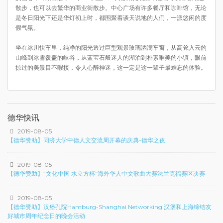
散步，也可以去繁华的商业街散步。中心广场有许多餐厅和咖啡馆，无论
是冬日阳光下还是华灯初上时，都围聚着谈天说地的人们，一派悠闲的度
假气氛。
坐在冰川快车里，纯净的阳光透过巨型观景玻璃洒满车窗，从高耸入云的
山峰到冰雪覆盖的峡谷，从蓝宝石般迷人的湖泊到朴素唯美的小镇，眼前
掠过的美景目不暇接，令人心醉神迷，这一定是这一辈子最难忘的体验。
德华快讯
2019-08-05
【德华赞助】同济大学中德人文交流周开幕的庆典-德华之夜
2019-08-05
【德华赞助】“文化中国·水立方杯”海外华人中文歌曲大赛法兰克福赛区决赛
2019-08-05
【德华赞助】汉堡孔院Hamburg-Shanghai Networking 汉堡和上海缔结友
好城市周年纪念日的晚会活动