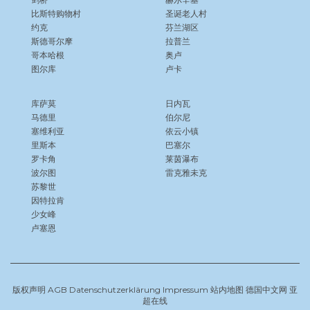
比斯特购物村
圣诞老人村
约克
芬兰湖区
斯德哥尔摩
拉普兰
哥本哈根
奥卢
图尔库
卢卡
库萨莫
日内瓦
马德里
伯尔尼
塞维利亚
依云小镇
里斯本
巴塞尔
罗卡角
莱茵瀑布
波尔图
雷克雅未克
苏黎世
因特拉肯
少女峰
卢塞恩
版权声明
AGB
Datenschutzerklärung
Impressum
站内地图
德国中文网
亚
超在线