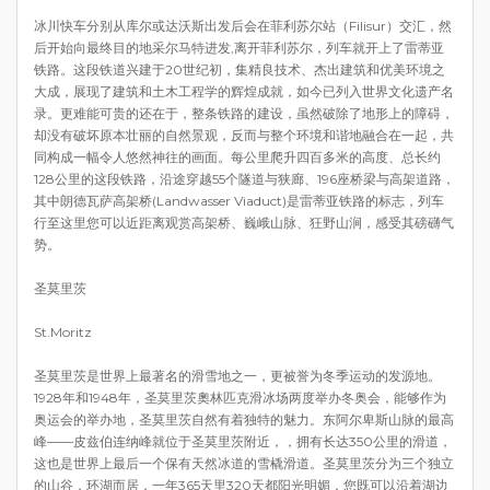
冰川快车分别从库尔或达沃斯出发后会在菲利苏尔站（Filisur）交汇，然
后开始向最终目的地采尔马特进发,离开菲利苏尔，列车就开上了雷蒂亚
铁路。这段铁道兴建于20世纪初，集精良技术、杰出建筑和优美环境之
大成，展现了建筑和土木工程学的辉煌成就，如今已列入世界文化遗产名
录。更难能可贵的还在于，整条铁路的建设，虽然破除了地形上的障碍，
却没有破坏原本壮丽的自然景观，反而与整个环境和谐地融合在一起，共
同构成一幅令人悠然神往的画面。每公里爬升四百多米的高度、总长约
128公里的这段铁路，沿途穿越55个隧道与狭廊、196座桥梁与高架道路，
其中朗德瓦萨高架桥(Landwasser Viaduct)是雷蒂亚铁路的标志，列车
行至这里您可以近距离观赏高架桥、巍峨山脉、狂野山涧，感受其磅礴气
势。
圣莫里茨
St.Moritz
圣莫里茨是世界上最著名的滑雪地之一，更被誉为冬季运动的发源地。
1928年和1948年，圣莫里茨奧林匹克滑冰场两度举办冬奥会，能够作为
奥运会的举办地，圣莫里茨自然有着独特的魅力。东阿尔卑斯山脉的最高
峰——皮兹伯连纳峰就位于圣莫里茨附近，，拥有长达350公里的滑道，
这也是世界上最后一个保有天然冰道的雪橇滑道。圣莫里茨分为三个独立
的山谷，环湖而居，一年365天里320天都阳光明媚，您既可以沿着湖边