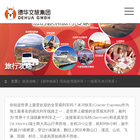
旅行攻略
主页
旅游攻略 / 【德华独家】现实版雪国列车！一路看尽冰川美景！
你知道世界上最受欢迎的全景观列车吗？冰川快车(Glacier Express)作为
瑞士最著名的观光列车线路之一，是世界上最慢的全景观光列车，被列
为“世界十大顶级豪华列车之一”，连接着采尔马特(Zermatt)和圣莫里茨
(St.Moritz)瑞士两大高山疗养胜地，全程290公里，耗时约8小时，途中
跨越291座桥梁，穿过91条隧道，翻过上阿尔卑斯山口，溪流、山谷、飞
瀑、田园、村庄，沿途风景如画美不胜收。