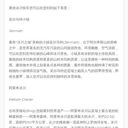
乘坐冰川快车您可以欣赏到到如下美景：
采尔马特小镇
Zermatt
素有“冰川之城”美称的小镇采尔马特(Zermatt)，位于阿尔卑斯山的群峰
之中，是世界著名的无汽车污染的山间旅游胜地。环境幽雅、空气清新，
可以欣赏到宏伟壮丽的山峰和冰川景色。小镇具有浓郁的瑞士传统风情，
雅致的砖木结构房屋和更多的山村木结构房屋，让这里拥有一种特别的氛
围。建筑物木外墙上刻着各式各样的图案，窗外和墙角也都种满了鲜花和
植物给小镇增添活泼气氛。采尔马特还是瑞士颇具人气的四季滑雪场，即
使在夏季，游人也可以在此得到独特的冰雪体验。
阿莱奇冰川
Aletsch Glacier
在布里格站(Brig),您能看到世界遗产——阿莱奇冰川以及瑞士最古老的松
树森林群——阿莱奇森林。阿莱奇冰川是欧洲最大的冰川，长约22.5公
里，面积约130平方公里，从少女峰南侧一直延伸到上罗纳河谷地，冰川
沿群山山谷而下，气吞山河，蔚为壮观。冰川两边是海拔4000米以上的