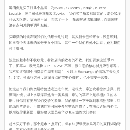
啤酒倒是买了好几个品牌，Żywiec，Okocim，Książ，Kustos，
Lezajsk，波兰司机推荐瓶装 Żywiec，我们买了瓶装和罐装的，老公说没
什么大区别。我滴酒不沾，尝试了一下， 瓶装啤酒浓郁细腻，而罐装啤
酒有点勾兑的单调和粗糙。
买啤酒的时候发现我们的信用卡刚过期，其实新卡已经寄来，没意识到。
团里有个天津来的帅哥美女小团队，其中一个我们称她小甜豆，她为我们
付了费用。
波兰的超市都不收欧元，餐饮店有的收有的不收。我们要换波兰币 zl
了。汇率从 1 欧元兑换 3.17—4.25zl 不等。做生意的核心就是吸引顾客，
我不知道有哪个消费者在周围都是 1：4 以上 Exchange 的情况下去兑换
1：3.17。换币很方便，旅游景点的市中心都有， 也不需要手续费。
忙完超市我们到奧斯特魯达湖边吃午餐。湖很大，岸边吹着徐徐凉风，而
湖面如镜，湖上水草浮萍煞有一番风情。岸边的草坪上是栩栩如生的木
雕，好似特有要与我们交谈的欲望。我的思绪一下子飘到李清照那里，红
肥绿瘦皆是景。可惜我们将时间更多的交给超市了，在湖边逗留的匆忙。
以后祝导带新团，最好建议团员在华沙 Ibis 旅馆大门旁的
超市买好干粮，那个超市 7 点开门。坐在红肥绿瘦凉风习习的夏日湖边野
餐，定有如镜面湖水般的心境。