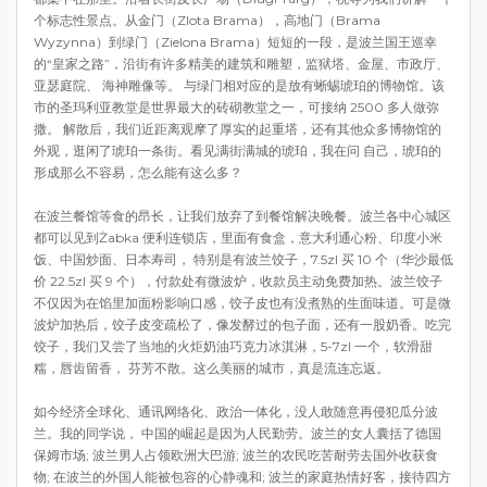
个标志性景点。从金门（Zlota Brama），高地门（Brama
Wyzynna）到绿门（Zielona Brama）短短的一段，是波兰国王巡幸
的“皇家之路”，沿街有许多精美的建筑和雕塑，监狱塔、金屋、市政厅、
亚瑟庭院、 海神雕像等。 与绿门相对应的是放有蜥蜴琥珀的博物馆。该
市的圣玛利亚教堂是世界最大的砖砌教堂之一，可接纳 2500 多人做弥
撒。 解散后，我们近距离观摩了厚实的起重塔，还有其他众多博物馆的
外观，逛闲了琥珀一条街。看见满街满城的琥珀，我在问 自己，琥珀的
形成那么不容易，怎么能有这么多？
在波兰餐馆等食的昂长，让我们放弃了到餐馆解决晚餐。波兰各中心城区
都可以见到Żabka 便利连锁店，里面有食盒，意大利通心粉、印度小米
饭、中国炒面、日本寿司， 特别是有波兰饺子，7.5zl 买 10 个（华沙最低
价 22.5zl 买 9 个），付款处有微波炉，收款员主动免费加热。波兰饺子
不仅因为在馅里加面粉影响口感，饺子皮也有没煮熟的生面味道。可是微
波炉加热后，饺子皮变疏松了，像发酵过的包子面，还有一股奶香。吃完
饺子，我们又尝了当地的火炬奶油巧克力冰淇淋，5-7zl 一个，软滑甜
糯，唇齿留香， 芬芳不散。这么美丽的城市，真是流连忘返。
如今经济全球化、通讯网络化、政治一体化，没人敢随意再侵犯瓜分波
兰。我的同学说， 中国的崛起是因为人民勤劳。波兰的女人囊括了德国
保姆市场; 波兰男人占领欧洲大巴游; 波兰的农民吃苦耐劳去国外收获食
物; 在波兰的外国人能被包容的心静魂和; 波兰的家庭热情好客，接待四方