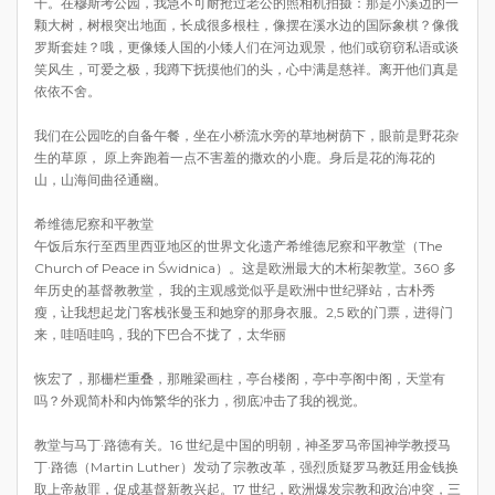
干。在穆斯考公园，我急不可耐抢过老公的照相机拍摄：那是小溪边的一
颗大树，树根突出地面，长成很多根柱，像摆在溪水边的国际象棋？像俄
罗斯套娃？哦，更像矮人国的小矮人们在河边观景，他们或窃窃私语或谈
笑风生，可爱之极，我蹲下抚摸他们的头，心中满是慈祥。离开他们真是
依依不舍。
我们在公园吃的自备午餐，坐在小桥流水旁的草地树荫下，眼前是野花杂
生的草原， 原上奔跑着一点不害羞的撒欢的小鹿。身后是花的海花的
山，山海间曲径通幽。
希维德尼察和平教堂
午饭后东行至西里西亚地区的世界文化遗产希维德尼察和平教堂（The
Church of Peace in Świdnica）。这是欧洲最大的木桁架教堂。360 多
年历史的基督教教堂， 我的主观感觉似乎是欧洲中世纪驿站，古朴秀
瘦，让我想起龙门客栈张曼玉和她穿的那身衣服。2,5 欧的门票，进得门
来，哇唔哇呜，我的下巴合不拢了，太华丽
恢宏了，那栅栏重叠，那雕梁画柱，亭台楼阁，亭中亭阁中阁，天堂有
吗？外观简朴和内饰繁华的张力，彻底冲击了我的视觉。
教堂与马丁·路德有关。16 世纪是中国的明朝，神圣罗马帝国神学教授马
丁·路德（Martin Luther）发动了宗教改革，强烈质疑罗马教廷用金钱换
取上帝赦罪，促成基督新教兴起。17 世纪，欧洲爆发宗教和政治冲突，三