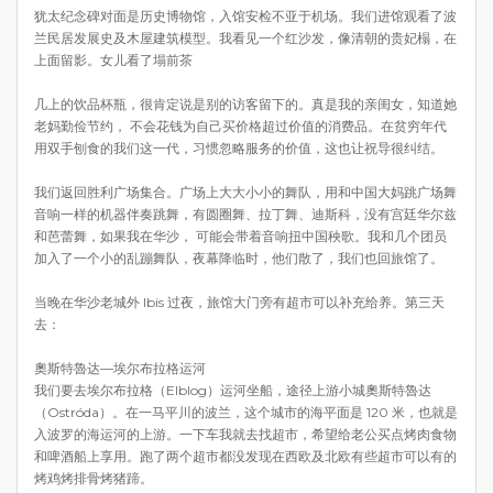
犹太纪念碑对面是历史博物馆，入馆安检不亚于机场。我们进馆观看了波
兰民居发展史及木屋建筑模型。我看见一个红沙发，像清朝的贵妃榻，在
上面留影。女儿看了塌前茶
几上的饮品杯瓶，很肯定说是别的访客留下的。真是我的亲闺女，知道她
老妈勤俭节约， 不会花钱为自己买价格超过价值的消费品。在贫穷年代
用双手刨食的我们这一代，习惯忽略服务的价值，这也让祝导很纠结。
我们返回胜利广场集合。广场上大大小小的舞队，用和中国大妈跳广场舞
音响一样的机器伴奏跳舞，有圆圈舞、拉丁舞、迪斯科，没有宫廷华尔兹
和芭蕾舞，如果我在华沙， 可能会带着音响扭中国秧歌。我和几个团员
加入了一个小的乱蹦舞队，夜幕降临时，他们散了，我们也回旅馆了。
当晚在华沙老城外 Ibis 过夜，旅馆大门旁有超市可以补充给养。第三天
去：
奧斯特魯达—埃尔布拉格运河
我们要去埃尔布拉格（Elblog）运河坐船，途径上游小城奧斯特魯达
（Ostróda）。在一马平川的波兰，这个城市的海平面是 120 米，也就是
入波罗的海运河的上游。一下车我就去找超市，希望给老公买点烤肉食物
和啤酒船上享用。跑了两个超市都没发现在西欧及北欧有些超市可以有的
烤鸡烤排骨烤猪蹄。