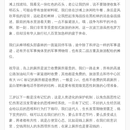
滩上找琥珀。我看见一块红色的石头，老公让我扔掉，说不要随便收集不
明石头，可能会带有放射材料呢。我们坐在沙滩上休闲吃午餐，身后是风
吹草低的堤坝，远处是松树林，让我想起淮海战役在黑松林的浴血奋战描
述。眼前的海水里游着天鹅，一点不躲避游人。哦，战争与和平的冲击
啊。那一刻，我们非常享受度假式旅游的休闲。这一次波兰游虽然包罗万
象，但却没有华人旅行社八百里加急样的疲于奔命。
我们从棒球棍头部森林的一面返回停车场，途中除了和岸边一样的军事遗
迹，还有开在军事掩体里的军事博物馆，也有卖二战古董及旅游配给的摊
位。
祝导说，岛上的厕所是波兰收费厕所最贵的。我们一路走来，所有的高速
公路加油站只有一家返德时收费，其他都是免费的。旅游景点和市中心区
有大 WC 标记的厕所都是收费的，一般是 2zl。也有不收费的简易厕所，
蓝白塑料像电话亭那样的结构，就是要有视觉嗅觉恶性刺激的心理准备。
三岁以下一般是没有记忆的，这是人类进化的保护机制，以免负面恶性记
忆伤害还没发育健全的思维神经系统。一旦有了记忆，不好的人生经历就
会给以后的思维和行为打下烙印。我们这代人，生长发育期物资匮乏，烙
下贫穷的印。钱可以左右我们的行为，要么非常态节约，要么质变成土
豪，两者都有共性，就是占便宜心态。比如花钱上厕所，在我们前意识
里，交钱用别人的东西理所当然，在家上厕所也是要花钱的，