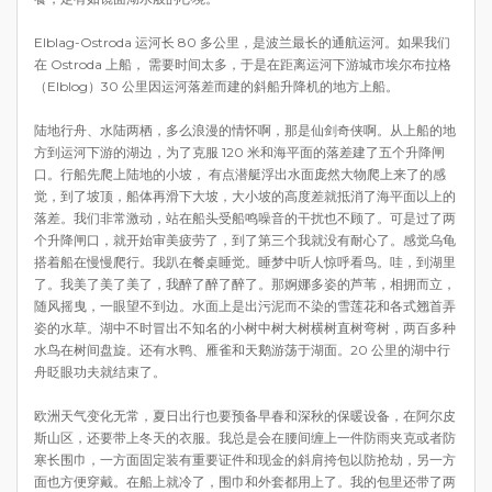
Elblag-Ostroda 运河长 80 多公里，是波兰最长的通航运河。如果我们
在 Ostroda 上船， 需要时间太多，于是在距离运河下游城市埃尔布拉格
（Elblog）30 公里因运河落差而建的斜船升降机的地方上船。
陆地行舟、水陆两栖，多么浪漫的情怀啊，那是仙剑奇侠啊。从上船的地
方到运河下游的湖边，为了克服 120 米和海平面的落差建了五个升降闸
口。行船先爬上陆地的小坡， 有点潜艇浮出水面庞然大物爬上来了的感
觉，到了坡顶，船体再滑下大坡，大小坡的高度差就抵消了海平面以上的
落差。我们非常激动，站在船头受船鸣噪音的干扰也不顾了。可是过了两
个升降闸口，就开始审美疲劳了，到了第三个我就没有耐心了。感觉乌龟
搭着船在慢慢爬行。我趴在餐桌睡觉。睡梦中听人惊呼看鸟。哇，到湖里
了。我美了美了美了，我醉了醉了醉了。那婀娜多姿的芦苇，相拥而立，
随风摇曳，一眼望不到边。水面上是出污泥而不染的雪莲花和各式翘首弄
姿的水草。湖中不时冒出不知名的小树中树大树横树直树弯树，两百多种
水鸟在树间盘旋。还有水鸭、雁雀和天鹅游荡于湖面。20 公里的湖中行
舟眨眼功夫就结束了。
欧洲天气变化无常，夏日出行也要预备早春和深秋的保暖设备，在阿尔皮
斯山区，还要带上冬天的衣服。我总是会在腰间缠上一件防雨夹克或者防
寒长围巾，一方面固定装有重要证件和现金的斜肩挎包以防抢劫，另一方
面也方便穿戴。在船上就冷了，围巾和外套都用上了。我的包里还带了两