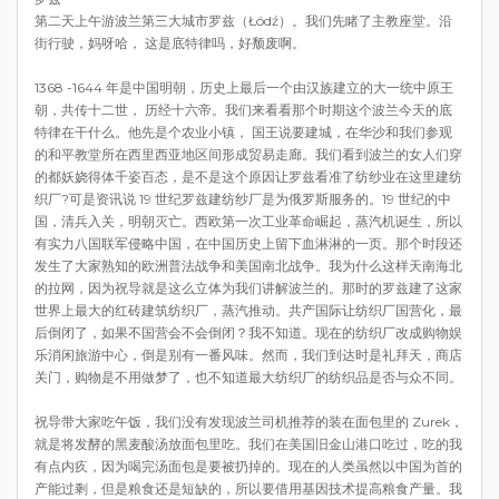
第二天上午游波兰第三大城市罗兹（Łódź）。我们先睹了主教座堂。沿
街行驶，妈呀哈， 这是底特律吗，好颓废啊。
1368 -1644 年是中国明朝，历史上最后一个由汉族建立的大一统中原王
朝，共传十二世， 历经十六帝。我们来看看那个时期这个波兰今天的底
特律在干什么。他先是个农业小镇， 国王说要建城，在华沙和我们参观
的和平教堂所在西里西亚地区间形成贸易走廊。我们看到波兰的女人们穿
的都妖娆得体千姿百态，是不是这个原因让罗兹看准了纺纱业在这里建纺
织厂?可是资讯说 19 世纪罗兹建纺纱厂是为俄罗斯服务的。19 世纪的中
国，清兵入关，明朝灭亡。西欧第一次工业革命崛起，蒸汽机诞生，所以
有实力八国联军侵略中国，在中国历史上留下血淋淋的一页。那个时段还
发生了大家熟知的欧洲普法战争和美国南北战争。我为什么这样天南海北
的拉网，因为祝导就是这么立体为我们讲解波兰的。那时的罗兹建了这家
世界上最大的红砖建筑纺织厂，蒸汽推动。共产国际让纺织厂国营化，最
后倒闭了，如果不国营会不会倒闭？我不知道。现在的纺织厂改成购物娱
乐消闲旅游中心，倒是别有一番风味。然而，我们到达时是礼拜天，商店
关门，购物是不用做梦了，也不知道最大纺织厂的纺织品是否与众不同。
祝导带大家吃午饭，我们没有发现波兰司机推荐的装在面包里的 Zurek，
就是将发酵的黑麦酸汤放面包里吃。我们在美国旧金山港口吃过，吃的我
有点内疚，因为喝完汤面包是要被扔掉的。现在的人类虽然以中国为首的
产能过剩，但是粮食还是短缺的，所以要借用基因技术提高粮食产量。我