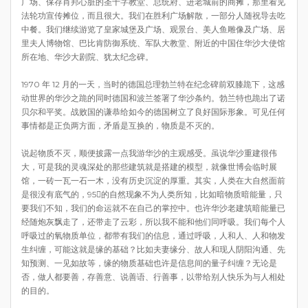
广场、保存肖邦心脏的圣十字教堂、总统府、进老城前的商摊，那里看见
法轮功宣传摊位，而且很大。我们在胜利广场解散，一部分人随祝导去吃
中餐。我们继续游览了皇家城堡及广场、观景台、美人鱼雕像及广场、居
里夫人博物馆、巴比肯防御系统、军队大教堂、附近的中国住华沙大使馆
所在地、华沙大剧院、犹太纪念碑。
1970 年 12 月的一天，当时的德国总理勃兰特在纪念碑前双膝跪下，这感
动世界的华沙之跪的同时德国和波兰签署了华沙条约。勃兰特也跪出了诺
贝尔和平奖。战败国的谦恭给如今的德国树立了良好国际形象。可见任何
事情都是正负两方面，矛盾是互换的，物质是不灭的。
说起物质不灭，顺便披露一点我游华沙的主观感受。虽说华沙重建很伟
大，可是我的灵魂深处的那些建筑就是搭建的模型，就像世博会临时展
馆，一砖一瓦一石一木，没有历史沉淀的厚重。其实，人类在大自然面前
是很没有底气的，95的自然现象不为人类所知，比如暗物质暗能量，只
要我们不知，我们的命运就不在自己的掌控中。也许华沙老建筑暗能量已
经随炮灰飘走了，还带走了云彩，所以我不能和他们同呼吸。我们每个人
呼吸过的氧物质单位，都带有我们的信息，通过呼吸，人和人、人和物发
生纠缠，可能这就是缘的基础？比如夫妻缘分、故人和现人阴阳沟通、先
知预测、一见如故等，缘的物质基础也许是信息间的量子纠缠？无论是
否，做人都要善，存善意、说善语、行善事，以带给别人快乐为与人相处
的目的。