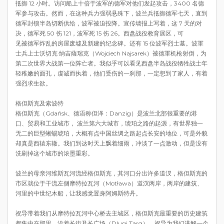
抵御 12 小时。访问船上十倍于波军的德军对他们发起攻击，3400 名德
军参与攻击。然而，在这种兵力强弱悬殊下，波兰兵抵御德军七天，直到
德军封锁半岛切断供给，波军被迫投降。宣传墙报上写着，这 7 天的对
决，德军死 50 伤 121，波军死 15 伤 26。西盘战役教育展区，可
见被德军炸乱的房屋废墟及新建的纪念碑。还有 15 位波军烈士墓。波軍
士兵上士沃切克·纳吉薩瑞克（Wojciech Najsarek）被德軍机枪射倒，为
第二次世界大战第一位阵亡者。我似乎可以看见西盘半岛战役牺牲战士年
轻稚嫩的面孔，虔诚而执着，他们受伤的一刹那，一定想到了家人，有着
强烈求生欲。
格但斯克及索波特
格但斯克（Gdańsk、德语称但泽：Danzig）是波兰北部很重要的港
口、贸易和工业城市， 波兰第六大城市，琥珀之路的起源，有世界独一
无二的巨型蜥蜴琥珀，大概有点中国丝绸之路起点长安的地位，可是外貌
却真是西辕东辙。我们到达时天上飘着细雨，冲淡了一点激动，但是没有
洗刷掉这个城市的浓墨重彩。
波兰的母亲河维斯瓦河流经格但斯克，其河口分出许多道汊，格但斯克的
市区就位于干流左侧摩特拉瓦河（Motława）道汊两岸，两岸的建筑、
河里的中世纪木船，让我感觉置身阿姆斯特丹。
祝导带着我们从摩特拉瓦河中心桥去主城区，格但斯克最重要的历史建筑
都集中在那里。沿着长街及长广场（Dlugi Targ），祝导为我们讲解一个