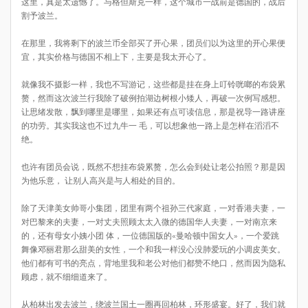
这里，真是太遗憾了。与格但斯克一样，这个城市一战前是德国的，战后
割予波兰。
在那里，我将剩下的波兰币全部买了开心果，团员们以为这里的开心果便
宜，其实价格与德国不相上下，主要是我太开心了。
就像我不摄影一样，我也不写游记，这些都是挂在身上叮铃咣啷的布袋累
赘，然而这次波兰行我除了破例拍湖边树根小矮人，再破一次例写感想。
让思绪发散，飘到哪里是哪里，如果还有点可读信息，那是祝导一路讲座
的功劳。其实我这也不过九牛一 毛，可以想象他一路上是怎样在滔滔不
绝。
也许有团员会说，既然不想挂布袋累赘，怎么会到处让老公拍照？那是因
为他乐意， 让别人高兴是与人相处的目的。
除了天津美女帅哥小集团，团里有两个祖孙三代家庭，一对香港夫妻，一
对巴黎来的夫妻，一对丈夫照顾太太入微的德国华人夫妻，一对南京来
的，还有母女小姨小团 体，一位德国版的«曼哈顿中国女人»，一个爱跳
舞像邓丽君那么甜美的女性，一个和我一样没心没肺爱玩的小调皮美女。
他们都有可书的亮点，背地里我和老公对他们都赞不绝口，然而因为隐私
顾虑，就不细细道来了。
从柏林出发去波兰，绕波兰国土一圈再回柏林，环形盛宴。好了，我们就