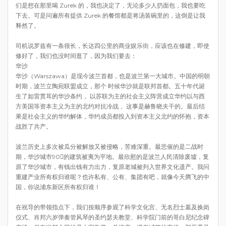
们是想在那里喝 Zurek 的，我也决定了，无论多少人扔面包，我也要吃
下去。可是问遍所有提供 Zurek 的餐馆都是将汤装碗里的，这倒是让我
释然了。
司机说罗兹有一条很长，长达四公里的商业娱乐街，应该也在修建，即使
修好了，我们也没时间逛了，因为我们要去：
华沙
华沙（Warszawa）是现今波兰首都，也是波兰第一大城市。中国的明朝
时期，波兰立陶宛联盟成立，那个·时候华沙就是联邦首都。五十年代诞
生了如雷贯耳的华沙条约， 以苏联为主的社会主义阵营成立华约以与西
方美国等资本主义为主的北约对抗冷战， 这事是赫鲁晓夫干的。最后结
果是社会主义的华约解体，华约成员都投入到资本主义北约的怀抱，资本
战胜了共产。
波兰历史上多次被瓜分被解放又被侵略，苦难深重。最悲催的是二战时
期，华沙城市90的建筑被夷为平地。最欣慰的是波兰人民清除废墟，复
原了华沙城市，有钱出钱有力出力，复原老城被列入世界文化遗产。我问
重建产业所有权归谁呢？也许私有、公有、集团有吧，就像今天腾飞的中
国，你说浦东新区所有权归谁！
在祝导的带领指点下，我们按顺序参观了科学文化宫、无名烈士墓及换岗
仪式、肖邦六岁弹奏管风琴的圣约瑟夫教堂、科学院门前的哥白尼纪念碑