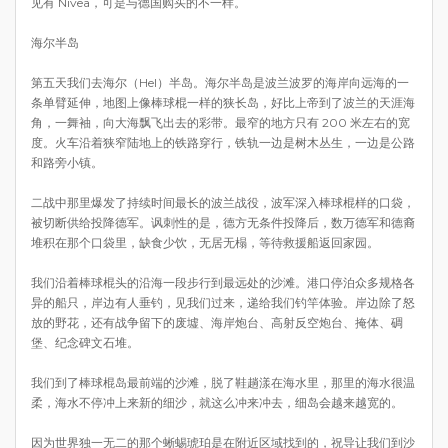
见有 Nivea，可是与德国购买的不一样。
海尔半岛
第五天我们去海尔（Hel）半岛。海尔半岛是波兰波罗的海岸向远海的一
条单臂延伸，地图上像棒球棍一样的狭长岛，好比上帝到了波兰的天涯海
角，一舞袖，向大海飘飞出去的彩带。最窄的地方只有 200 米左右的宽
度。火车沿着狭窄陆地上的铁路穿行，铁轨一边是树木丛生，一边是公路
和路旁小镇。
二战中那里爆发了持续时间最长的波兰战役，波军深入棒球棍样的口袋，
被切断供给投降德军。讽刺性的是，德方无条件投降后，数万德军和德裔
堆积在那个口袋里，缺食少饮，无居无榻，等待救援船返回家园。
我们沿着棒球棍头的沿海一段步行到最远处的沙滩。港口停泊众多规格各
异的船只，岸边有人垂钓，见我们过来，递给我们钓竿体验。岸边除了怒
放的野花，还有战争留下的废墟、海岸炮台、高射反空炮台、掩体、碉
堡、纪念碑文石堆。
我们到了棒球棍岛最前端的沙滩，脱了鞋趟漾在海水里，那里的海水很温
柔，海水不停冲上来新的细沙，就这么冲来冲去，细岛会越来越宽的。
因为世界独一无二的那个蜥蜴琥珀是在附近区域找到的，祝导让我们到沙