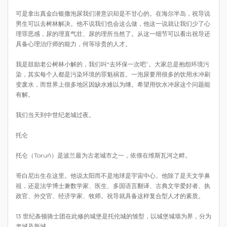
可是拿出真金白银撒泡尿我们潜意识却是不甘心的。在海尔半岛，祝导说
男生可以去树林解决。他不说我们也会这么做，他这一说就让我们少了心
理罪恶感，尿的理直气壮、尿的理所当然了。从这一细节可以看出祝导还
具备心理治疗师的能力，何等珍贵的人才。
我是鼓励老公树林小解的，我们叫“去环保一次吧”。大家总是抱怨环境污
染，其实每个人都是污染环境的罪魁祸首。一泡尿要用很多的饮用水冲刷
变废水，而世界上很多地区因缺水难以为继。希望用饮水冲尿这个问题能
有解。
我们当天到中世纪老城过夜。
托仑
托仑（Toruń）是波兰最为古老城市之一，依偎在维斯瓦河之畔。
哥白尼出生在这里。他说太阳而不是地球是宇宙中心。他除了是天文学鼻
祖，还是法学博士兼数学家、医生、多国语言翻译、古典文学爱好者、执
政官、外交官、经济学家、牧师。祝导就具备这样复合型人才的素质。
13 世纪条顿骑士团在此修的城堡是托伦城的雏型，以城堡城墙为界，分为
老城及新城。