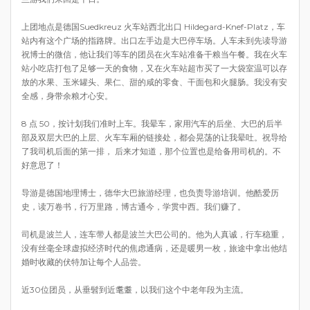
上团地点是德国Suedkreuz 火车站西北出口 Hildegard-Knef-Platz，车
站内有这个广场的指路牌。出口左手边是大巴停车场。人车未到先读导游
祝博士的微信，他让我们等车的团员在火车站准备干粮当午餐。我在火车
站小吃店打包了足够一天的食物，又在火车站超市买了一大袋室温可以存
放的水果、玉米罐头、果仁、甜的咸的零食、干面包和火腿肠。我没有安
全感，身带余粮才心安。
8 点 50，按计划我们准时上车。我晕车，家用汽车的后坐、大巴的后半
部及双层大巴的上层、火车车厢的链接处，都会晃荡的让我晕吐。祝导给
了我司机后面的第一排， 后来才知道，那个位置也是给备用司机的。不
好意思了！
导游是德国地理博士，德华大巴旅游经理，也负责导游培训。他酷爱历
史，读万卷书，行万里路，博古通今，学贯中西。我们赚了。
司机是波兰人，连车带人都是波兰大巴公司的。他为人真诚，行车稳重，
没有丝毫全球虚拟经济时代的焦虑通病，还是暖男一枚，旅途中拿出他结
婚时收藏的伏特加让每个人品尝。
近30位团员，从垂髫到近耄耋，以我们这个中老年段为主流。