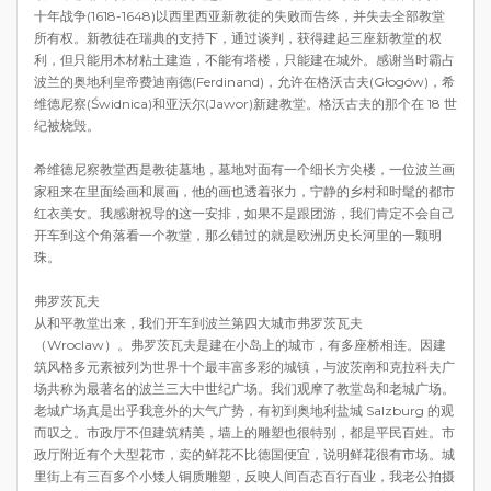
十年战争(1618-1648)以西里西亚新教徒的失败而告终，并失去全部教堂
所有权。新教徒在瑞典的支持下，通过谈判，获得建起三座新教堂的权
利，但只能用木材粘土建造，不能有塔楼，只能建在城外。感谢当时霸占
波兰的奥地利皇帝费迪南德(Ferdinand)，允许在格沃古夫(Głogów)，希
维德尼察(Świdnica)和亚沃尔(Jawor)新建教堂。格沃古夫的那个在 18 世
纪被烧毁。
希维德尼察教堂西是教徒墓地，墓地对面有一个细长方尖楼，一位波兰画
家租来在里面绘画和展画，他的画也透着张力，宁静的乡村和时髦的都市
红衣美女。我感谢祝导的这一安排，如果不是跟团游，我们肯定不会自己
开车到这个角落看一个教堂，那么错过的就是欧洲历史长河里的一颗明
珠。
弗罗茨瓦夫
从和平教堂出来，我们开车到波兰第四大城市弗罗茨瓦夫
（Wroclaw）。弗罗茨瓦夫是建在小岛上的城市，有多座桥相连。因建
筑风格多元素被列为世界十个最丰富多彩的城镇，与波茨南和克拉科夫广
场共称为最著名的波兰三大中世纪广场。我们观摩了教堂岛和老城广场。
老城广场真是出乎我意外的大气广势，有初到奥地利盐城 Salzburg 的观
而叹之。市政厅不但建筑精美，墙上的雕塑也很特别，都是平民百姓。市
政厅附近有个大型花市，卖的鲜花不比德国便宜，说明鲜花很有市场。城
里街上有三百多个小矮人铜质雕塑，反映人间百态百行百业，我老公拍摄