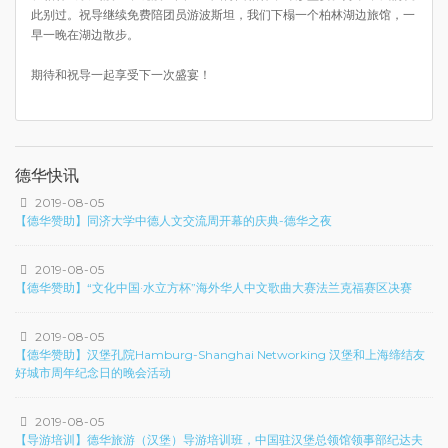
此别过。祝导继续免费陪团员游波斯坦，我们下榻一个柏林湖边旅馆，一
早一晚在湖边散步。
期待和祝导一起享受下一次盛宴！
德华快讯
2019-08-05
【德华赞助】同济大学中德人文交流周开幕的庆典-德华之夜
2019-08-05
【德华赞助】“文化中国·水立方杯”海外华人中文歌曲大赛法兰克福赛区决赛
2019-08-05
【德华赞助】汉堡孔院Hamburg-Shanghai Networking 汉堡和上海缔结友
好城市周年纪念日的晚会活动
2019-08-05
【导游培训】德华旅游（汉堡）导游培训班，中国驻汉堡总领馆领事部纪达夫