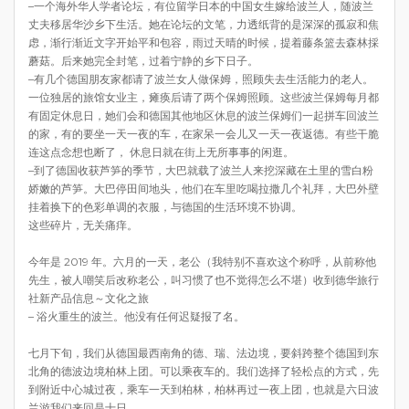
–一个海外华人学者论坛，有位留学日本的中国女生嫁给波兰人，随波兰
丈夫移居华沙乡下生活。她在论坛的文笔，力透纸背的是深深的孤寂和焦
虑，渐行渐近文字开始平和包容，雨过天晴的时候，提着藤条篮去森林採
蘑菇。后来她完全封笔，过着宁静的乡下日子。
–有几个德国朋友家都请了波兰女人做保姆，照顾失去生活能力的老人。
一位独居的旅馆女业主，瘫痪后请了两个保姆照顾。这些波兰保姆每月都
有固定休息日，她们会和德国其他地区休息的波兰保姆们一起拼车回波兰
的家，有的要坐一天一夜的车，在家呆一会儿又一天一夜返德。有些干脆
连这点念想也断了， 休息日就在街上无所事事的闲逛。
–到了德国收获芦笋的季节，大巴就载了波兰人来挖深藏在土里的雪白粉
娇嫩的芦笋。大巴停田间地头，他们在车里吃喝拉撒几个礼拜，大巴外壁
挂着换下的色彩单调的衣服，与德国的生活环境不协调。
这些碎片，无关痛痒。
今年是 2019 年。六月的一天，老公（我特别不喜欢这个称呼，从前称他
先生，被人嘲笑后改称老公，叫习惯了也不觉得怎么不堪）收到德华旅行
社新产品信息～文化之旅
– 浴火重生的波兰。他没有任何迟疑报了名。
七月下旬，我们从德国最西南角的德、瑞、法边境，要斜跨整个德国到东
北角的德波边境柏林上团。可以乘夜车的。我们选择了轻松点的方式，先
到附近中心城过夜，乘车一天到柏林，柏林再过一夜上团，也就是六日波
兰游我们来回是十日。