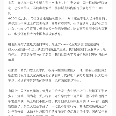
来客。有这样一群人生活在那个土地上，波兰定会像中国一样创造经济奇
迹。想投资的人，不妨考虑波兰。格但斯克城内的房价在每平方 3000
到
4000 欧元间，与德国普通城镇相差不大，对于波兰本地人也许是贵的，
但是对比中国北上广深圳香港，非常有空间啊。生活在这里，比起生活在
北京，也许少了喧闹，但是会多一份恬淡坦然，比如雨后提着小篮去采蘑
菇。华沙还有很大的中国市场以解乡愁。
格但斯克与波兰最大港口城格丁尼亚(Gdańsk)及海滨度假城索波特
(Sopot)形成一个庞大的波罗的海沿岸三城。我们路过格丁尼亚两次，没
有停泊。第五天游完 Hel 半岛后，我们特别去了索波特观看那里的扭曲哈
哈屋。
在那里，团员们想上洗手间，祝导问扭曲屋里的人，他们将自己用的厕所
钥匙交给祝导让大家免费用他们的厕所，友好吧！从哈哈屋步行到大巴停
车场，沿途有非常好看的别墅群，也有画家现场写生。
有两个中国字有点尴尬，但是为了给大家一点生活小窍门，就顾不了那么
多了：烧裆。因为这一天步行多，老公穿的牛仔裤又紧，他不幸和这两个
字发生关联，晚上痛的不能入睡。我给他涂上我搽脸用的 Nivea 霜，很快
就缓解了。第二天就基本好了，一点也不影响行程。其他皮肤疾患用这个
油也有奇效，比如各种原因引起的皮肤慢性炎症及退行性变。国内我也看