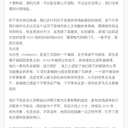
个塑料袋，遇到大雨，可以套在脚上不湿鞋。不过这次没用上，我们没有
遇到大雨倾盆。
到了埃尔布拉格城，我们步行到位于老城具有地标建筑的旅馆。放下行李
我们就外出去认识这个运河下游城市的人文地貌饮食风格。围绕城市的运
河和码头，给这里加分不少。这里除了老建筑、红砖建筑，老城门边就是
大型的世界 500 强的自动控制ABB、通用电气和西门子。一夜平安，第
四天游览:
马尔堡
马尔堡（Malbork）是波兰北部的一个城镇，名字来源于马丽亚。原先是
属于德国西普鲁士的，1945 年被割让给波兰，原有德意志居民被驱逐，
他们一夜间失去家园，波兰西扩， 波兰人进驻了他们留下的家园并占用
没能搬走的所有。13 世纪条顿骑士团在那里建了马林堡，一个易守难攻的
大军事要塞，也是世界上最大的红砖结构哥特堡垒，今天的世界文化遗
产。条顿骑士团是十字軍东征产物。十字軍东征是一系列在罗马天主教教
皇的
准許下的反东土异教徒以伊斯兰教为主要标靶的战役，参加这场战争的士
兵配有十字标志，因此称为十字军。东征讨伐上十次，持续近 200 年，
死伤无数，生灵涂炭。尽管这样，他背后也隐藏一点正性作用，打开了西
东交通和贸易经商口。