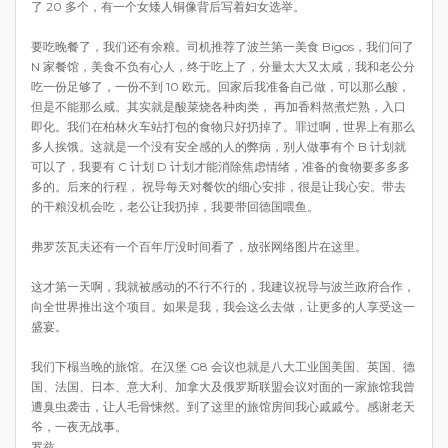
了 20 多个，有一个女矮人铜像背后写着妇女选举。
要吃晚餐了，我们还有余粮。司机推荐了波兰第一美食 Bigos，我们问了
N 家餐馆，美食不负有心人，终于吃上了，分量太大又太咸，我和老公分
吃一份足够了，一份不到 10 欧元。回家后我准备自己做，可以那么酸，
但是不能那么咸。其实就是酸菜烧各种肉类， 再加香料熬煮烂熟，入口
即化。我们在柏林火车站打包的食物只好扔掉了。罪过啊，世界上有那么
多人挨饿。这就是一个没有安全感的人的弊病，别人做事有个 B 计划就
可以了，我要有 C 计划 D 计划才能消除焦虑情绪，准备的食物要多多多
多的。后来的行程， 祝导每天对餐饮的细心安排，很是让我心安。带去
的干粮没机会吃，老公让我扔掉，我要带回德国喂鱼。
弗罗茨瓦夫还有一个百年厅没时间看了，放张网络图片在这里。
这才第一天啊，我就被感动的不行不行的，我建议祝导与波兰政府合作，
向全世界推出这个项目。如果是我，我会这么去做，让更多的人享受这一
盛宴。
我们下榻当晚的旅馆。在汉堡 G8 会议也就是八大工业国美国、英国、德
国、法国、日本、意大利、加拿大及俄罗斯联盟会议对面的一家旅馆我曾
遭臭虫袭击，让人毛骨悚然。到了这里的旅馆房间我心戚戚兮。感谢老天
爷，一夜无战事。
罗兹