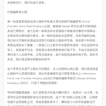
从柏林东行，我们向波兰进发。
巴德穆斯考公园
第一站是观赏德波边境小镇的中欧最大英伦风格巴德穆斯考 (Fürst-
Pückler-Park Bad Muskau)公园。被德波 Neisse 界河分成不对称德国
及波兰两部分。波兰边有一条商业街全是德国小商贩卖些廉价中国商品，
从商业街过桥到德方桥头，有一根彩色斜纹水泥界碑，没有关隘和边检。
我们的大巴顺利在德波边境穿行找最近公园的停车场。就在那个时间段，
美墨边境发生了惨案，一美国三口之家开车到墨西哥度假，经过边防时没
有人，就直接开过去，突然冒出来的警察将他们拖下车，不由分说就近距
离对准三人头部开枪，父母当场丧命，孩子送医院急救幸免于死。我对天
长叹，我们真是要珍惜眼前的和平。
这个世界文化遗产公园分为宫殿区、水上乐园和山地公园。我们游览的是
公园的中心景观宫殿区。游记作家兼园艺设计师普克勒大公 (Hermann
Fürst von Pückler-Muskau)以自己华丽的穆斯考新宫 (Neues Schloss
Muskau) 为中心，打造了周围的景观带。
年轻时我酷爱摄影，自己弄暗室冲洗底片翻印照片，也得过一点小奖。实
景和作品间需要摄影者当月老牵红线，这个“牵”的呕心沥血之重，让我再
也端不起照相机之沉，我放弃摄影多年了，哪怕是小小的手机摄影也不