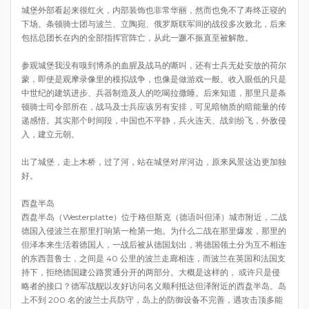
城堡外部看起来很红火，内部装饰也非常华丽，然而也免不了寿终正寝的
下场。条顿骑士团与波兰、立陶宛、俄罗斯联军间的战役多次败北，后来
包括总团长在内的全部指挥官阵亡，从此一蹶不振直至被解散。
参观城堡我没有嗅到博杀的血腥及战马的嘶叫，还有士兵无处安放的荷尔
蒙，即使是观摩录像里的模拟战争，也像是做游戏一般。收入眼低的只是
中世纪的建筑进步、兵器制造及人的吃喝拉撒睡。后来知道，那里只是条
顿骑士司令部所在，战马及士兵应该另有安排，可见暗物质的暗能量的传
递感悟。其实那个时间段，中国也不平静，兵火连天、战剑纷飞，外敌侵
入，建立元朝。
出了城堡，走上木桥，过了河，站在城堡对岸河边，原来风景这边更加独
好。
西盘半岛
西盘半岛（Westerplatte）位于格但斯克（德语叫但泽）城市附近，二战
德国入侵波兰在那里打响第一枪第一炮。为什么二战在那里爆发，那里的
但泽本来生活着德国人，一战后被从德国划出，将德国领土分为互不相连
的东西普鲁士，之间是 40 公里的波兰走廊相连，而波兰在英国和法国支
持下，拒绝德国建公路贯通分开的两部分。大概是这样的， 或许只是侵
略者的接口？德军战舰以友好访问名义顺利抵达但泽附近的西盘半岛。岛
上不到 200 名的波兰士兵防守，岛上的防御设备不完善，遇攻击顶多能