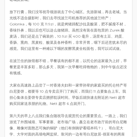
放下行囊，我们没等祝导领游就去了中心城区。先游新城，再去老城。当
光线不适合摄影时，我们去寻找波兰司机推荐的其他波兰特产：
Golonka，每 100 克 11.9zl，就是烤猪蹄配沙拉及酸菜，肥不腻瘦不材，
香味扑鼻，我以后也可以这么做猪蹄。虽然没有装在面包里的 Zurek 酸
麦汤，我们还是点了碗装的，10.9zl 买 400 毫升，汤里有土豆、鸡蛋、
香肠、熏肉、黑麦粒、酸菜及各种香料，非常开胃，咽下后还意犹未尽的
感觉。我们这里有一种难以下咽的发酵黑麦全粒面包，我可以试试做。
在波兰住的旅馆都不错，早餐该有的都不差，以托仑的这家最为上好，早
餐更是丰富多彩，那么多天，我第一次早餐吃得饱饱的，到中午饭点还没
有饿感。
大家在高速路上品尝了一对香港夫妇和一家带孙辈的家庭买的托仑特产哥
白尼姜饼，都要等 10 点专卖店开门了购买，而我们 11 点要集合上车。我
担心集体去姜饼专卖店拥挤耽误时间。早饭后就快速去附近的 Nett 超市
购买回家送亲朋的礼物。Nett 超市 6 点就开门。
第六天的早上八点我们集合随祝导去观赏托仑的重要景点。一路上，我们
游览了外围城墙、军事要塞、老市场广场，矗立在老市政厅前的哥白尼雕
像、雕像对面憨态可掬的铜驴（他们有倒骑驴看唱本吗？）、哥白尼大
学、大学对面的高墙电网监狱。靠河的一边有哥白尼故居-很富有的两座