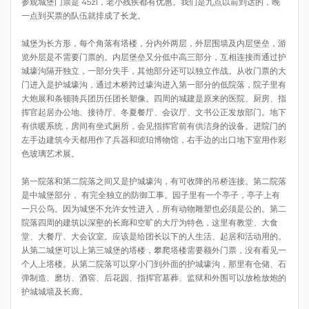
参观城堡门票是 45zl，老小残疾都有优惠。我们是九点以前到达的，晚
一点到买票的队伍就排成了长龙。
城堡为长方形，每个角落有塔楼，分内外两层，外层围墙及内层堡垒，游
览外层是不需要门票的。内层堡垒又分低中高三部分，互相连接而通过护
城壕沟隔开独立，一部分失手，其他部分还可以独立作战。从收门票的大
门进入是护城壕沟，通过木桥跨过壕沟进入第一部分的低院落，院子里有
大炮展和条顿骑兵团历任团长塑像。四周的城建是原来的医院、厨房、指
挥官起居办公地、接待厅、冬夏餐厅、会议厅、文书公正发放部门。地下
有供暖系统，房间有坐式厕所，会见指挥官前有供洁身的设备。进院门的
左手边建筑今天都用作了兵器和琥珀博物馆，右手边的出口地下室用作彩
色玻璃艺术展。
第一院落和第二院落之间又是护城壕沟，有可收降的吊桥连接。第二院落
是中城堡部分， 有完全独立的防御工事。园子里有一个亭子，亭子上有
一只公鸟。因为城堡不允许女性进入，所有动物雕塑也必须是公的。第二
院落四周的建筑以深壑的长廊和空旷的大厅为特色，这里有教堂、大食
堂、大餐厅、大会议室。应该是给团长以下的人生活、起居和活动用的。
从第二城堡可以上第三城堡的塔楼，攀爬塔楼需要额外门票，没有看见一
个人上塔楼。从第二院落可以穿小门到外面的护城壕沟，那里有仓储、石
弹制造、磨坊、酒窖、后花园、指挥官墓葬、监狱和外围可以放枪放炮的
护城城墙及长廊。