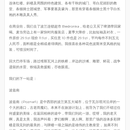
连体红楼。斜楼及周围的特色建筑、各有千秋的城门、哥白尼就职的教
堂、条顿骑士团城堡、军事要塞及壕沟，那里有穿着条顿骑士黑十字白长
袍的木雕及真人秀。
在商业街，我们去了波兰连锁超市 Biedronka，给老公又买了啤酒带回家
喝。麦当劳边上有一家快时尚服装店，夏季大降价，比如短袖及衬衣，一
件原价 29.9zl 现价 11.9zl，买任意 10 件也是 29.9zl，平均每件不到五元
人民币，面料都是全棉或者绵绸的。我很喜欢各种花色波斯米亚风格的短
装，可惜没时间了。
回大巴停车场，路过维斯瓦河上的铁桥，岸边的沙滩、雕塑、鲜花，战争
遗留的水雷、铁锚及救援船，尽收眼底。
我们的下一站是：
波兹南
波兹南（Poznań）是中西部的波兰第五大城市，位于瓦尔塔河沿岸的一
个大的港口，古老而魔幻。本来不在旅游计划上，祝导为了我们不错过任
何盛宴的美味，在返回柏林的途中，带我们到此一游。哎呀，我的老天
啊，真是太美，我连声叫着：梦幻般啊，迷人啊。那里广场的连体多彩牌
楼是我见到的最美的，与牌楼一墙之隔的是雄伟的主教座堂， 如果不到