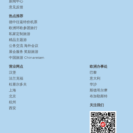
新闻中心
意见反馈
热点推荐
德中往返特价机票
欧洲环欧参团旅行
私家定制旅游
精品主题游
公务交流
海外会议
展会服务
奖励旅游
中国旅游 Chinareisen
营业网点
欧洲办事处
汉堡
巴黎
法兰克福
意大利
杜塞尔多夫
华沙
上海
斯德哥尔摩
北京
布加勒斯特
杭州
关注我们
西安