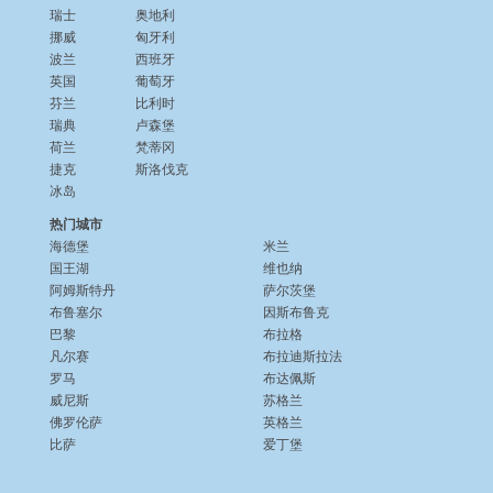
瑞士
奥地利
挪威
匈牙利
波兰
西班牙
英国
葡萄牙
芬兰
比利时
瑞典
卢森堡
荷兰
梵蒂冈
捷克
斯洛伐克
冰岛
热门城市
海德堡
米兰
国王湖
维也纳
阿姆斯特丹
萨尔茨堡
布鲁塞尔
因斯布鲁克
巴黎
布拉格
凡尔赛
布拉迪斯拉法
罗马
布达佩斯
威尼斯
苏格兰
佛罗伦萨
英格兰
比萨
爱丁堡