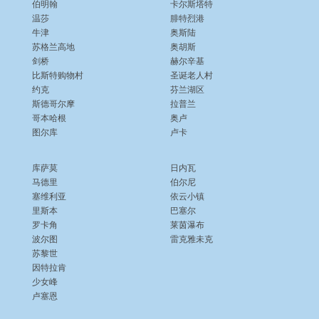
伯明翰
卡尔斯塔特
温莎
腓特烈港
牛津
奥斯陆
苏格兰高地
奥胡斯
剑桥
赫尔辛基
比斯特购物村
圣诞老人村
约克
芬兰湖区
斯德哥尔摩
拉普兰
哥本哈根
奥卢
图尔库
卢卡
库萨莫
日内瓦
马德里
伯尔尼
塞维利亚
依云小镇
里斯本
巴塞尔
罗卡角
莱茵瀑布
波尔图
雷克雅未克
苏黎世
因特拉肯
少女峰
卢塞恩