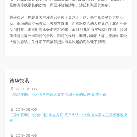
是西海岸线最长的沙滩，周围环绕着沙坝、沙丘和聚居的海豹。
最受欢迎，也是最大的沙滩部分位于奥尔丁，这儿每年都会举办大型活
动。细细的白沙光脚踩上去非常舒服，而喜欢裸泳的人在奥尔丁北面不会
受到打扰。退潮时海水会退去200米。而且那儿的海岸线特别平坦，沙滩
蓬椅是北海一道独特的景观。独特的设计，既可以面朝大海，安静的享受
大海的静谧，又保证了不被强烈的海风吹起的海砂迷了眼睛。
德华快讯
2019-08-05
【德华赞助】同济大学中德人文交流周开幕的庆典-德华之夜
2019-08-05
【德华赞助】“文化中国·水立方杯”海外华人中文歌曲大赛法兰克福赛区决
赛
2019-08-05