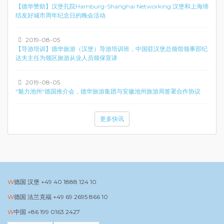
【德华赞助】汉堡孔院Hamburg-Shanghai Networking 汉堡和上海缔
结友好城市周年纪念日的晚会活动
2019-08-05
【导游培训】德华旅游（汉堡）导游培训班，中国驻汉堡总领馆领事部纪
达夫主任为领区旅游从业人员领保宣讲
2019-08-05
“魅力池州“德国推介会，德华旅游集团与安徽池州旅游局签署合作协议
更多快讯
德国 汉堡
+49 40 1888 124 10
德国 法兰克福
+49 69 2695 866 10
中国
+86 199 0163 2427