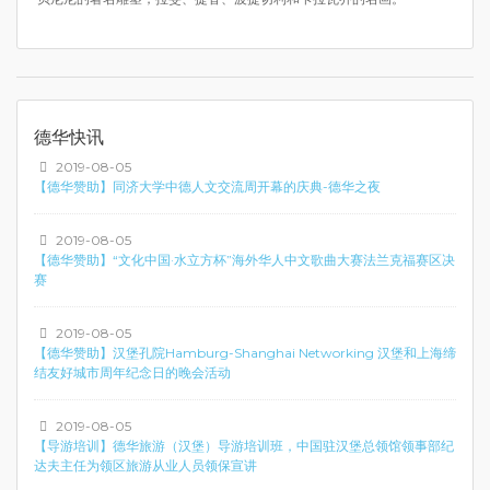
德华快讯
2019-08-05
【德华赞助】同济大学中德人文交流周开幕的庆典-德华之夜
2019-08-05
【德华赞助】“文化中国·水立方杯”海外华人中文歌曲大赛法兰克福赛区决
赛
2019-08-05
【德华赞助】汉堡孔院Hamburg-Shanghai Networking 汉堡和上海缔
结友好城市周年纪念日的晚会活动
2019-08-05
【导游培训】德华旅游（汉堡）导游培训班，中国驻汉堡总领馆领事部纪
达夫主任为领区旅游从业人员领保宣讲