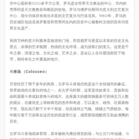
市中心面积有1200多平方公里。罗马是全世界天主教会的中心，市内的
梵蒂冈是天主教教皇和教廷的驻地。罗马与佛罗伦斯同为意大利文艺复兴
中心，现今仍保存有相当丰富的文艺复兴与巴洛克风。1980年，罗马的
历史城区包括圣保罗教堂和梵蒂冈在内的历史中心被教科文组织宣布为世
界文化遗产。
风情万种的意大利素来是旅游热门地，而首都罗马更是以丰富的历史文化
景点，浓厚的艺术氛围，热情的文化环境，成为游客们的宠儿。这里是千
年之都，浪漫之地，文化之城，艺术之乡。是会让人在许愿池前投下钱
币，期待有生之年重返的地方。
斗兽场 （Colosseo
）
尽管经历了两千多年的风雨，古罗马斗兽场仍然是这个永恒城市的象征。
世界旅游的主要目的地之一。在古罗马时期，这里是供奴隶主，贵族和自
由民观看斗兽或奴隶角斗的地方。这座庞大的建筑物最多可容纳五万人数
的观众，在建筑史上堪称典范的杰作和奇迹，它以庞大、雄伟、壮观著称
于世。现在虽只剩下大半个骨架，但其雄伟之气魄、磅礴之气势犹存。每
年吸引着千万游客在这历史的痕迹里行走，感受那段残酷而又热血沸腾的
历史。
古罗马斗兽场或体育馆，原本被称为弗拉维安剧场，与公元72年始建。斗