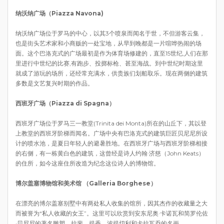
纳沃纳广场（Piazza Na
vona)
纳沃纳广场位于罗马的中心，以其3个喷泉而闻名于世，不但游客云集，
也是街头艺术家和小商贩的一处宝地，从早到晚都是一片喧哗热闹的场
面。这个巴洛克式的广场最初是作为体育场修建的，直至15世纪,人们在那
里进行中世纪的比赛,有跑步、投掷标枪、甚至海战。到中世纪时期这里
就成了游玩的场所，还经常充满水，供贵族们划船取乐。现在两侧的建筑
多数是文艺复兴时期的作品。
西班牙广场（Piazza di Sp
agna）
西班牙广场位于罗马三一教堂(Trinita dei Monta)所在的山丘下，其以登
上教堂的西班牙阶梯而闻名。广场中央有巴洛克式的建筑巨匠贝尼尼所设
计的喷水池，是夏日年轻人的避暑胜地。在西班牙广场与西班牙阶梯相接
的右侧，有一栋黄白色的建筑，这曾经是诗人约翰·济慈（John Keats）
的住所，如今这座住所改造为纪念这位诗人的博物馆。
博尔盖塞博物馆和美术馆 （Galleria Borg
hese）
在漂亮的博尔盖塞别墅中有两处私人收集的馆所，因其杰作的收藏量之大
而被誉为“私人收藏的女王”。这里可以欣赏到安东尼奥·卡诺瓦和简罗伦佐
·贝尼尼的著名雕塑，拉斐、提香、波提切利和卡拉瓦乔的名画。