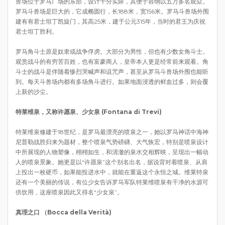
兽场位于罗马广场的东部，设计十分实际，其便于容纳以五万多名观众。
罗马斗兽场是巨大的，它成椭圆行，长188米，宽156米。罗马斗兽场外围
建有有君士坦丁凯旋门，其高25米，建于公元315年，当时的君王为庆祝
君士坦丁胜利。
罗马角斗士原是奴隶或战争俘虏。大部分为男性，但也有少数女角斗士。
观赏战斗的有穷苦百姓，也有富豪商人，皇帝本人更是经常前来观看。角
斗士的战斗是伴随着惨烈哭喊声和诅咒声，甚至从罗马斗兽场外围也能听
到。每天斗兽场内都有多场角斗进行。如果地面浸透的鲜血过多，则会覆
上新的沙尘。
特莱维泉，
又称许愿泉、少女泉 (
Fo
n
tana di Trevi)
特莱维泉修建于18世纪，是罗马最漂亮的喷泉之一，她以罗马神话中海神
尼普勒战胜归来为题材，整个喷泉气势磅礴、大气恢宏，特别是喷泉设计
中所展现的人物塑像，栩栩如生，和清澈的泉水交相辉映，呈现出一幅动
人的喷泉景象。她更是以“许愿泉”这个别名出名，据说背对着喷泉、从肩
上投出一枚硬币，如果能投进水中，就能在重返这个永恒之城。维莱特泉
还有一个美丽的传说，有位少女告诉罗马军队特莱维喷泉有干净的水源可
供饮用，这座喷泉因此又得名“少女泉”。
真理之口 （Bocca della
Verità)