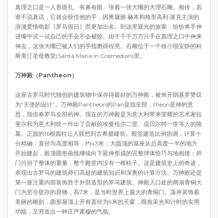
真理之口是一人形面孔、有鼻有眼、张着一张大嘴的大理石雕。相传，若
谁不说真话，它就会咬住他的手，因奥黛丽·赫本和格里高利·派克主演的
浪漫爱情电影《罗马假日》而更加出名。到这里观光的旅客，纷纷将手伸
进嘴中试一试自己的手会不会被咬。由于千千万万只手在真理之口中伸来
伸去，这张大嘴已被人们的手指磨得锃亮。石雕位于一个很小很安静的科
斯美汀圣母教堂(Santa Maria in Cosmedian)里。
万神殿（Panthe
on）
这座古罗马时代独创的建筑物中保存得最好的万神殿，被米开朗基罗赞叹
为“天使的设计”。万神殿Pantheon的Pan是指全部，theon是神的意
思，指供奉罗马全部的神。现在的万神殿是为意大利带来荣耀的艺术家拉
斐尔和为意大利统一作出了贡献的埃曼纽尔二世、温贝尔特一世等人的陵
墓。正面的16根圆柱让人联想到古希腊建筑。殿堂建造比例协调，计算十
分精确：直径与高度相等，约43米；大圆顶的基座从总高度一半的地方
开始建起，殿顶圆形曲线继续向下延伸形成的完整球体恰巧与地相接；拱
门分担了整体的重量，整个殿堂内没有一根柱子。这是建筑史上的奇迹，
表现出古罗马的建筑师们高超的建筑知识和深奥的计算方法。万神殿还是
第一座注重内部装饰胜于外部造型的罗马建筑。神殿入口处的两扇青铜大
门为至今犹存的原物，高7米，是当时世界上最大的青铜门。藻井装饰着
美丽的雕刻，圆形屋顶上开有直径为9米的天窗，既有采光和计时的实用
功能，又营造出一种庄严肃穆的气氛。