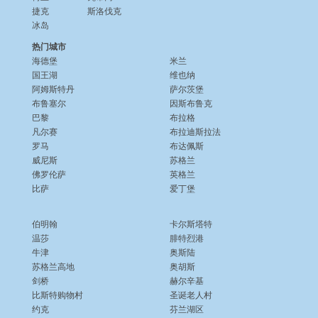
捷克
斯洛伐克
冰岛
热门城市
海德堡
米兰
国王湖
维也纳
阿姆斯特丹
萨尔茨堡
布鲁塞尔
因斯布鲁克
巴黎
布拉格
凡尔赛
布拉迪斯拉法
罗马
布达佩斯
威尼斯
苏格兰
佛罗伦萨
英格兰
比萨
爱丁堡
伯明翰
卡尔斯塔特
温莎
腓特烈港
牛津
奥斯陆
苏格兰高地
奥胡斯
剑桥
赫尔辛基
比斯特购物村
圣诞老人村
约克
芬兰湖区