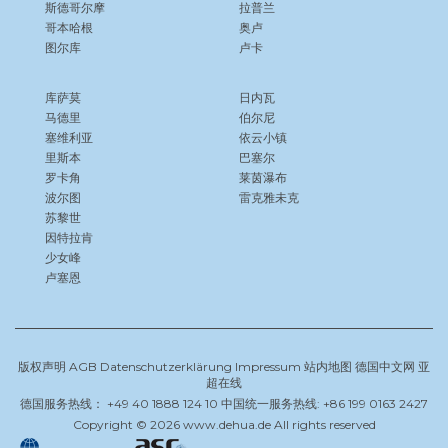
斯德哥尔摩
拉普兰
哥本哈根
奥卢
图尔库
卢卡
库萨莫
日内瓦
马德里
伯尔尼
塞维利亚
依云小镇
里斯本
巴塞尔
罗卡角
莱茵瀑布
波尔图
雷克雅未克
苏黎世
因特拉肯
少女峰
卢塞恩
版权声明
AGB
Datenschutzerklärung
Impressum
站内地图
德国中文网
亚
超在线
德国服务热线： +49 40 1888 124 10 中国统一服务热线: +86 199 0163 2427
Copyright © 2026 www.dehua.de All rights reserved