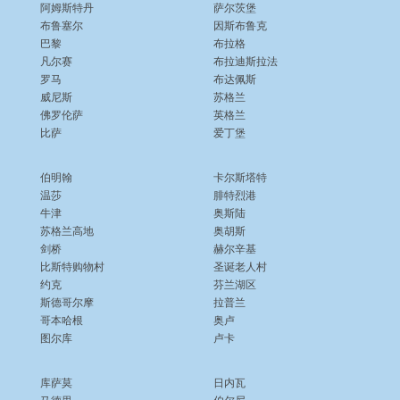
阿姆斯特丹
萨尔茨堡
布鲁塞尔
因斯布鲁克
巴黎
布拉格
凡尔赛
布拉迪斯拉法
罗马
布达佩斯
威尼斯
苏格兰
佛罗伦萨
英格兰
比萨
爱丁堡
伯明翰
卡尔斯塔特
温莎
腓特烈港
牛津
奥斯陆
苏格兰高地
奥胡斯
剑桥
赫尔辛基
比斯特购物村
圣诞老人村
约克
芬兰湖区
斯德哥尔摩
拉普兰
哥本哈根
奥卢
图尔库
卢卡
库萨莫
日内瓦