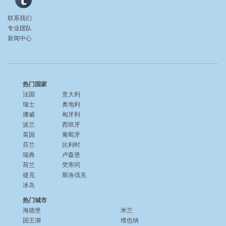
联系我们
专业团队
新闻中心
热门国家
法国
意大利
瑞士
奥地利
挪威
匈牙利
波兰
西班牙
英国
葡萄牙
芬兰
比利时
瑞典
卢森堡
荷兰
梵蒂冈
捷克
斯洛伐克
冰岛
热门城市
海德堡
米兰
国王湖
维也纳