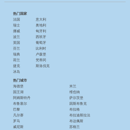
热门国家
法国
意大利
瑞士
奥地利
挪威
匈牙利
波兰
西班牙
英国
葡萄牙
芬兰
比利时
瑞典
卢森堡
荷兰
梵蒂冈
捷克
斯洛伐克
冰岛
热门城市
海德堡
米兰
国王湖
维也纳
阿姆斯特丹
萨尔茨堡
布鲁塞尔
因斯布鲁克
巴黎
布拉格
凡尔赛
布拉迪斯拉法
罗马
布达佩斯
威尼斯
苏格兰