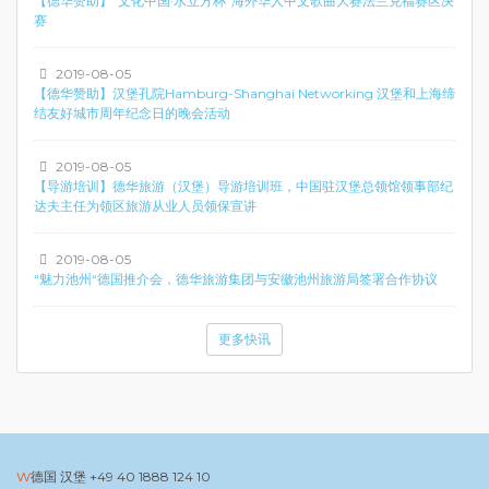
【德华赞助】“文化中国·水立方杯”海外华人中文歌曲大赛法兰克福赛区决
赛
2019-08-05
【德华赞助】汉堡孔院Hamburg-Shanghai Networking 汉堡和上海缔
结友好城市周年纪念日的晚会活动
2019-08-05
【导游培训】德华旅游（汉堡）导游培训班，中国驻汉堡总领馆领事部纪
达夫主任为领区旅游从业人员领保宣讲
2019-08-05
“魅力池州“德国推介会，德华旅游集团与安徽池州旅游局签署合作协议
更多快讯
德国 汉堡
+49 40 1888 124 10