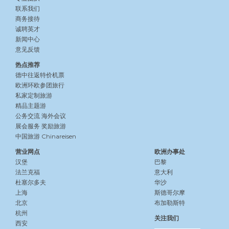
联系我们
商务接待
诚聘英才
新闻中心
意见反馈
热点推荐
德中往返特价机票
欧洲环欧参团旅行
私家定制旅游
精品主题游
公务交流
海外会议
展会服务
奖励旅游
中国旅游 Chinareisen
营业网点
欧洲办事处
汉堡
巴黎
法兰克福
意大利
杜塞尔多夫
华沙
上海
斯德哥尔摩
北京
布加勒斯特
杭州
关注我们
西安