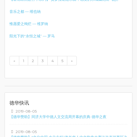
音乐之都 — 维也纳
惟愿爱之绚烂 — 维罗纳
阳光下的“永恒之城” — 罗马
«
1
2
3
4
5
»
德华快讯
2019-08-05
【德华赞助】同济大学中德人文交流周开幕的庆典-德华之夜
2019-08-05