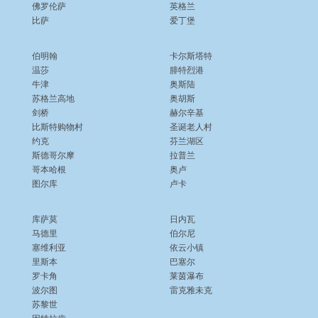
佛罗伦萨
英格兰
比萨
爱丁堡
伯明翰
卡尔斯塔特
温莎
腓特烈港
牛津
奥斯陆
苏格兰高地
奥胡斯
剑桥
赫尔辛基
比斯特购物村
圣诞老人村
约克
芬兰湖区
斯德哥尔摩
拉普兰
哥本哈根
奥卢
图尔库
卢卡
库萨莫
日内瓦
马德里
伯尔尼
塞维利亚
依云小镇
里斯本
巴塞尔
罗卡角
莱茵瀑布
波尔图
雷克雅未克
苏黎世