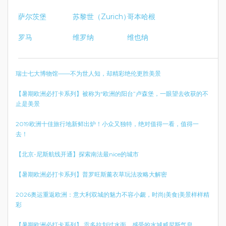
萨尔茨堡
苏黎世（Zurich）
哥本哈根
罗马
维罗纳
维也纳
瑞士七大博物馆——不为世人知，却精彩绝伦更胜美景
【暑期欧洲必打卡系列】被称为“欧洲的阳台”卢森堡，一眼望去收获的不
止是美景
2019欧洲十佳旅行地新鲜出炉！小众又独特，绝对值得一看，值得一
去！
【北京-尼斯航线开通】探索南法最nice的城市
【暑期欧洲必打卡系列】普罗旺斯薰衣草玩法攻略大解密
2026奥运重返欧洲：意大利双城的魅力不容小觑，时尚|美食|美景样样精
彩
【暑期欧洲必打卡系列】 贡多拉划过水面，感受的水城威尼斯气息。