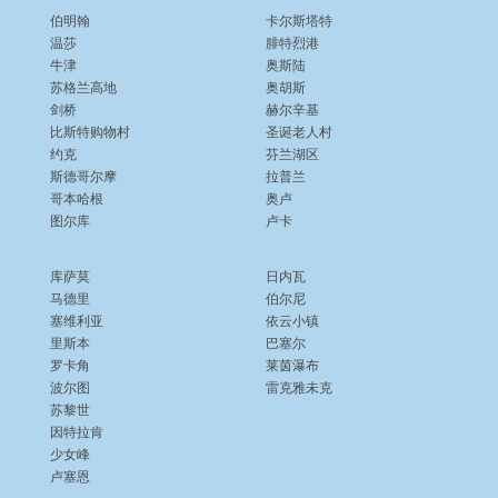
伯明翰
卡尔斯塔特
温莎
腓特烈港
牛津
奥斯陆
苏格兰高地
奥胡斯
剑桥
赫尔辛基
比斯特购物村
圣诞老人村
约克
芬兰湖区
斯德哥尔摩
拉普兰
哥本哈根
奥卢
图尔库
卢卡
库萨莫
日内瓦
马德里
伯尔尼
塞维利亚
依云小镇
里斯本
巴塞尔
罗卡角
莱茵瀑布
波尔图
雷克雅未克
苏黎世
因特拉肯
少女峰
卢塞恩