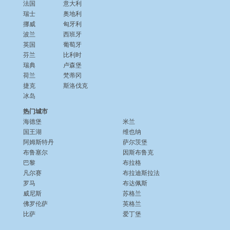
法国
意大利
瑞士
奥地利
挪威
匈牙利
波兰
西班牙
英国
葡萄牙
芬兰
比利时
瑞典
卢森堡
荷兰
梵蒂冈
捷克
斯洛伐克
冰岛
热门城市
海德堡
米兰
国王湖
维也纳
阿姆斯特丹
萨尔茨堡
布鲁塞尔
因斯布鲁克
巴黎
布拉格
凡尔赛
布拉迪斯拉法
罗马
布达佩斯
威尼斯
苏格兰
佛罗伦萨
英格兰
比萨
爱丁堡