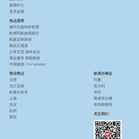
新闻中心
意见反馈
热点推荐
德中往返特价机票
欧洲环欧参团旅行
私家定制旅游
精品主题游
公务交流
海外会议
展会服务
奖励旅游
中国旅游 Chinareisen
营业网点
欧洲办事处
汉堡
巴黎
法兰克福
意大利
杜塞尔多夫
华沙
上海
斯德哥尔摩
北京
布加勒斯特
杭州
关注我们
西安