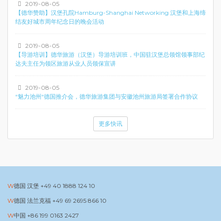
2019-08-05
【德华赞助】汉堡孔院Hamburg-Shanghai Networking 汉堡和上海缔
结友好城市周年纪念日的晚会活动
2019-08-05
【导游培训】德华旅游（汉堡）导游培训班，中国驻汉堡总领馆领事部纪
达夫主任为领区旅游从业人员领保宣讲
2019-08-05
“魅力池州“德国推介会，德华旅游集团与安徽池州旅游局签署合作协议
更多快讯
德国 汉堡
+49 40 1888 124 10
德国 法兰克福
+49 69 2695 866 10
中国
+86 199 0163 2427